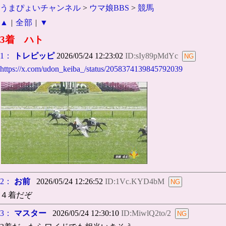
うまぴょいチャンネル
>
ウマ娘BBS
>
競馬
▲
|
全部
|
▼
3着 ハト
1：
トレピッピ
2026/05/24 12:23:02
ID:sIy89pMdYc
https://x.com/udon_keiba_/status/2058374139845792039
2：
お前
2026/05/24 12:26:52
ID:1Vc.KYD4bM
４着だぞ
3：
マスター
2026/05/24 12:30:10
ID:MiwlQ2to/2