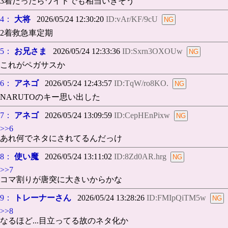
3着だったらワイドでも相当いきそう
4：
大将
2026/05/24 12:30:20
ID:vAr/KF/9cU
2着救急車定期
5：
お兄さま
2026/05/24 12:33:36
ID:Sxrn3OXOUw
これがペガサスか
6：
アネゴ
2026/05/24 12:43:57
ID:TqW/ro8KO.
NARUTOのキー思い出した
7：
アネゴ
2026/05/24 13:09:59
ID:CepHEnPixw
>>6
あれ何でネタにされてるんだっけ
8：
使い魔
2026/05/24 13:11:02
ID:8Zd0AR.hrg
>>7
コマ割りが唐突に大きいからかな
9：
トレーナーさん
2026/05/24 13:28:26
ID:FMIpQiTM5w
>>8
なるほど...目立ってる故のネタ化か