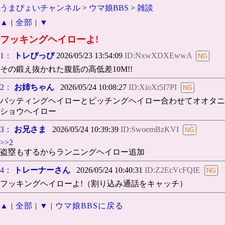
うまぴょいチャンネル
>
ウマ娘BBS
>
雑談
▲
|
全部
|
▼
フッキングヘイローよ!
1：
トレぴっぴ
2026/05/23 13:54:09
ID:NxwXDXEwwA
その鍛え抜かれた腹筋の高低差10M!!
2：
お姉ちゃん
2026/05/24 10:08:27
ID:XioXt5I7PI
バッティングヘイローとピッチングヘイロー合わせてオオタニ
ショウヘイロー
3：
お兄さま
2026/05/24 10:39:39
ID:SwoemBzKVI
>>2
盗塁もするからランニングヘイロー追加
4：
トレーナーさん
2026/05/24 10:40:31
ID:Z2EcVcFQIE
フッキングヘイローよ!（割り込み通話をキャッチ）
▲
|
全部
|
▼
|
ウマ娘BBSに戻る