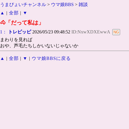
うまぴょいチャンネル
>
ウマ娘BBS
>
雑談
▲
|
全部
|
▼
🐴「だって私は」
1：
トレピッピ
2026/05/23 09:48:52
ID:NxwXDXEwwA
まわりを見れば
おや、芦毛たちしかいないじゃないか
▲
|
全部
|
▼
|
ウマ娘BBSに戻る