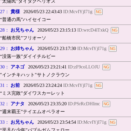
‶太陽民″ダイタクヘリオス
27：
貴様
2026/05/23 22:43:43
ID:McvIYjI71g
“普通の馬”ハイセイコー
28：
お兄ちゃん
2026/05/23 23:15:13
ID:wrcD4lTxkQ
“船橋市民”フリオーソ
29：
お姉ちゃん
2026/05/23 23:17:30
ID:McvIYjI71g
“没落一族”ダイイチルビー
30：
アネゴ
2026/05/23 23:21:41
ID:zF9coLLOJU
"インチキハット"サトノクラウン
31：
お前
2026/05/23 23:24:24
ID:McvIYjI71g
“ミス完敗”ダイワスカーレット
32：
アナタ
2026/05/23 23:35:20
ID:PSrRcDHImc
“週末覇王”テイエムオペラオー
33：
お兄ちゃん
2026/05/23 23:54:54
ID:McvIYjI71g
“平凡な少年”バブルガムフェロー