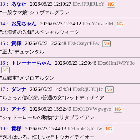
13：
あなた
2026/05/23 12:10:27
ID:vJFRjiRLcY
“一般ウマ娘”シュヴァルグラン
14：
お兄ちゃん
2026/05/23 12:24:12
ID:oY/ofzJeJM
"北海道の先鋒"スペシャルウィーク
15：
貴様
2026/05/23 12:26:48
ID:kCsnyrtFBw
“正犬”デュランダル
16：
トレーナーちゃん
2026/05/23 12:39:46
ID:s6Hm1WPY3o
"豆戦車"メジロアルダン
17：
ダンナ
2026/05/23 14:34:34
ID:sR/jU3Uj1c
"ちょっと信心深い普通の女"レッドディザイア
18：
アナタ
2026/05/23 15:32:49
ID:O1DVWgwgvo
"シャドーロールの動物"ナリタブライアン
19：
貴様
2026/05/23 15:44:13
ID:brmhGyb2Tw
“秀才はいる。悔しいが”トウカイテイオー