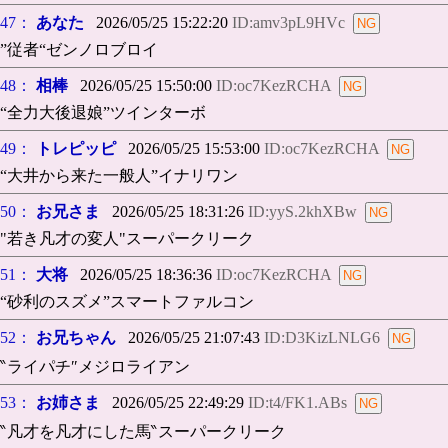
47：
あなた
2026/05/25 15:22:20
ID:amv3pL9HVc
”従者“ゼンノロブロイ
48：
相棒
2026/05/25 15:50:00
ID:oc7KezRCHA
“全力大後退娘”ツインターボ
49：
トレピッピ
2026/05/25 15:53:00
ID:oc7KezRCHA
“大井から来た一般人”イナリワン
50：
お兄さま
2026/05/25 18:31:26
ID:yyS.2khXBw
"若き凡才の変人"スーパークリーク
51：
大将
2026/05/25 18:36:36
ID:oc7KezRCHA
“砂利のスズメ”スマートファルコン
52：
お兄ちゃん
2026/05/25 21:07:43
ID:D3KizLNLG6
‶ライパチ″メジロライアン
53：
お姉さま
2026/05/25 22:49:29
ID:t4/FK1.ABs
‶凡才を凡才にした馬‶スーパークリーク