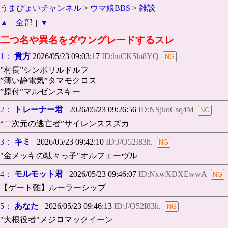
うまぴょいチャンネル
>
ウマ娘BBS
>
雑談
▲
|
全部
|
▼
二つ名や異名をダウングレードするスレ
1：
貴方
2026/05/23 09:03:17
ID:huCK5lu8YQ
”村長”シンボリルドルフ
”薄い静電気”タマモクロス
”原付”マルゼンスキー
2：
トレーナー君
2026/05/23 09:26:56
ID:NSjkoCsq4M
“二次元の逃亡者”サイレンススズカ
3：
キミ
2026/05/23 09:42:10
ID:J/O52I83h.
"金メッキの駄々っ子"オルフェーヴル
4：
モルモット君
2026/05/23 09:46:07
ID:NxwXDXEwwA
【ゲート難】ルーラーシップ
5：
あなた
2026/05/23 09:46:13
ID:J/O52I83h.
"大根役者"メジロマックイーン