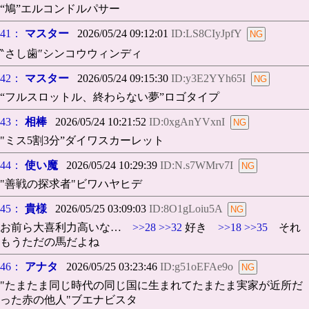
“鳩”エルコンドルパサー
41：
マスター
2026/05/24 09:12:01
ID:LS8CIyJpfY
‶さし歯″シンコウウィンディ
42：
マスター
2026/05/24 09:15:30
ID:y3E2YYh65I
“フルスロットル、終わらない夢”ロゴタイプ
43：
相棒
2026/05/24 10:21:52
ID:0xgAnYVxnI
"ミス5割3分”ダイワスカーレット
44：
使い魔
2026/05/24 10:29:39
ID:N.s7WMrv7I
"善戦の探求者"ビワハヤヒデ
45：
貴様
2026/05/25 03:09:03
ID:8O1gLoiu5A
お前ら大喜利力高いな…
>>28
>>32
好き
>>18
>>35
それ
もうただの馬だよね
46：
アナタ
2026/05/25 03:23:46
ID:g51oEFAe9o
"たまたま同じ時代の同じ国に生まれてたまたま実家が近所だ
った赤の他人"ブエナビスタ