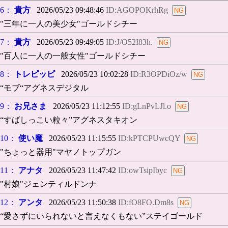
6：
貴方
2026/05/23 09:48:46
ID:AGOPOKrhRg
"三年に一人の美少女"ゴールドシチー
7：
貴方
2026/05/23 09:49:05
ID:J/O52I83h.
"百人に一人の一般女性"ゴールドシチー
8：
トレピッピ
2026/05/23 10:02:28
ID:R3OPDiOz/w
“モブ“アグネスデジタル
9：
お兄さま
2026/05/23 11:12:55
ID:gLnPvLJl.o
“すばしっこい粒々”アグネスタキオン
10：
使い魔
2026/05/23 11:15:55
ID:kPTCPUwcQY
"ちょっと器用"マヤノトップガン
11：
アナタ
2026/05/23 11:47:42
ID:owTsipIbyc
"村娘"ジェンティルドンナ
12：
アンタ
2026/05/23 11:50:38
ID:fO8FO.Dm8s
“愛さずにいられないと言えなくもない”ステイゴールド