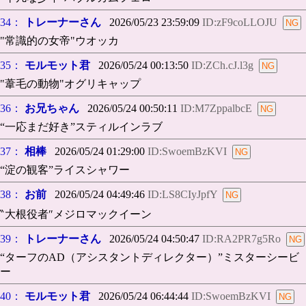
34：
トレーナーさん
2026/05/23 23:59:09
ID:zF9coLLOJU
"常識的の女帝"ウオッカ
35：
モルモット君
2026/05/24 00:13:50
ID:ZCh.cJ.l3g
"葦毛の動物"オグリキャップ
36：
お兄ちゃん
2026/05/24 00:50:11
ID:M7ZppalbcE
“一応まだ好き”スティルインラブ
37：
相棒
2026/05/24 01:29:00
ID:SwoemBzKVI
“淀の観客”ライスシャワー
38：
お前
2026/05/24 04:49:46
ID:LS8CIyJpfY
‶大根役者″メジロマックイーン
39：
トレーナーさん
2026/05/24 04:50:47
ID:RA2PR7g5Ro
“ターフのAD（アシスタントディレクター）”ミスターシービ
ー
40：
モルモット君
2026/05/24 06:44:44
ID:SwoemBzKVI