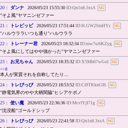
20：
ダンナ
2026/05/23 15:55:30
ID:Qn1n8.3xsA
”そよ風”ヤマニンゼファー
21：
トレピッピ
2026/05/23 17:51:44
ID:H.GW2SmHYc
"ハルウララいつも通り"ハルウララ
22：
トレーナー君
2026/05/23 18:32:34
ID:mw7u/6KZyg
“そよ風にしてはやや強かった”ヤマニンゼファー
23：
お兄ちゃん
2026/05/23 18:35:32
ID:X5Mh67wGoI
>>8
本人が実質それを自称してたり…
24：
トレぴっぴ
2026/05/23 18:53:52
ID:Ci9TKknGI6
"静電気界のやや大柄関脇"ヒシアケボノ
25：
使い魔
2026/05/23 22:36:36
ID:McvIYjI71g
“沈没船”ゴールドシップ
26：
トレぴっぴ
2026/05/23 22:41:58
ID:Qn1n8.3xsA