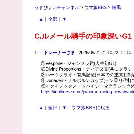
うまぴょいチャンネル
>
ウマ娘BBS
>
競馬
▲
|
全部
|
▼
C.ルメール騎手の印象深いG1
1 ：
トレーナーさま
2026/05/21 21:10:22
ID:Ca
①Vespone・ジャンプラ賞(人生初G1)
②Divine Proportions・ディアヌ賞(共に
③ハーツクライ・有馬記念(日本での重賞初制
④Dunaden・メルボルンカップ(テン乗り代
⑤イクイノックス・ドバイシーマクラシック(
https://idolhorse.com/ja/horse-racing-news/worl
▲
|
全部
|
▼
|
ウマ娘BBSに戻る