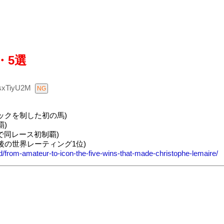
・5選
sxTiyU2M
クラシックを制した初の馬)
覇)
打で同レース初制覇)
後の世界レーティング1位)
d/from-amateur-to-icon-the-five-wins-that-made-christophe-lemaire/