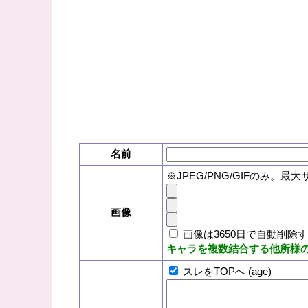
名前
※JPEG/PNG/GIFのみ。最大
画像
画像は3650日で自動削除
キャラを複数結合する他所様
スレをTOPへ (age)