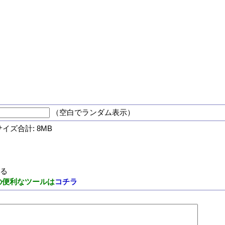
（空白でランダム表示）
サイズ合計: 8MB
する
の便利なツールは
コチラ