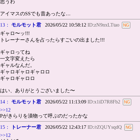
思うわ
アイマスのSSでも昔あったな…
13：
モルモット君
2026/05/22 10:58:12
ID:zN9nxLTtao
ギャロ〜ッ!!!
トレーナーさんを占ったらすごいの出ました!!!
ギャロってね
一文字変えたら
ギャルなんだ。
ギャロギャロギャロロ
ギャロギャロロ
はい、ありがとうございました〜
14：
モルモット君
2026/05/22 11:13:09
ID:x1iD7R8Fb2
>>12
Pがきらりを漬物って呼ぶのだったかな
15：
トレーナー君
2026/05/22 12:43:17
ID:/rZQUYsqdQ
>>12