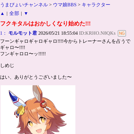
うまぴょいチャンネル
>
ウマ娘BBS
>
キャラクター
▲
|
全部
|
▼
フクキタルはおかしくなり始めた!!!
1：
モルモット君
2026/05/21 18:55:04
ID:KRHO.N8QKs
フーンギャロギャロギャロ!!!!今からトレーナーさんを占うで
ギャロ〜!!!!
フンギャロロ〜ッ!!!!!
しめじ
はい、ありがとうございました〜