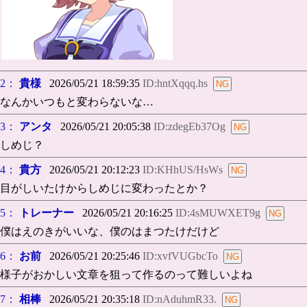
2：
貴様
2026/05/21 18:59:35
ID:hntXqqq.hs
なんかいつもと変わらないな…
3：
アンタ
2026/05/21 20:05:38
ID:zdegEb37Og
しめじ？
4：
貴方
2026/05/21 20:12:23
ID:KHhUS/HsWs
目がしいたけからしめじに変わったとか？
5：
トレーナー
2026/05/21 20:16:25
ID:4sMUWXET9g
僕はえのきがいいな、僕のはまつたけだけど
6：
お前
2026/05/21 20:25:46
ID:xvfVUGbcTo
様子がおかしい文章を狙って作るのって難しいよね
7：
相棒
2026/05/21 20:35:18
ID:nAduhmR33.