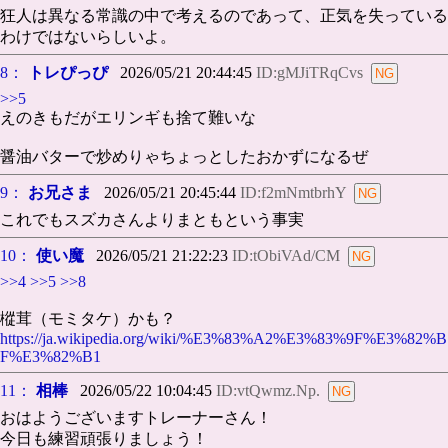
狂人は異なる常識の中で考えるのであって、正気を失っている
わけではないらしいよ。
8：
トレぴっぴ
2026/05/21 20:44:45
ID:gMJiTRqCvs
>>5
えのきもだがエリンギも捨て難いな
醤油バターで炒めりゃちょっとしたおかずになるぜ
9：
お兄さま
2026/05/21 20:45:44
ID:f2mNmtbrhY
これでもスズカさんよりまともという事実
10：
使い魔
2026/05/21 21:22:23
ID:tObiVAd/CM
>>4
>>5
>>8
樅茸（モミタケ）かも？
https://ja.wikipedia.org/wiki/%E3%83%A2%E3%83%9F%E3%82%B
F%E3%82%B1
11：
相棒
2026/05/22 10:04:45
ID:vtQwmz.Np.
おはようございますトレーナーさん！
今日も練習頑張りましょう！