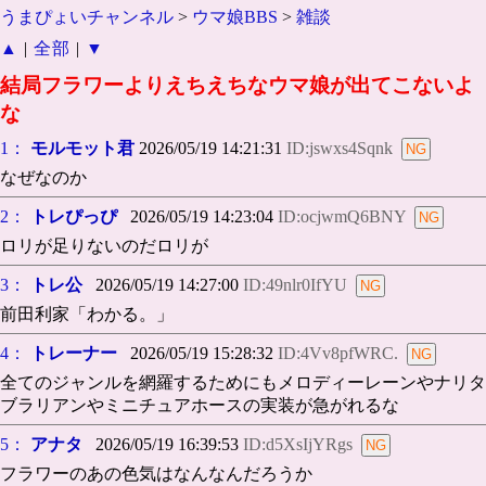
うまぴょいチャンネル
>
ウマ娘BBS
>
雑談
▲
|
全部
|
▼
結局フラワーよりえちえちなウマ娘が出てこないよ
な
1：
モルモット君
2026/05/19 14:21:31
ID:jswxs4Sqnk
なぜなのか
2：
トレぴっぴ
2026/05/19 14:23:04
ID:ocjwmQ6BNY
ロリが足りないのだロリが
3：
トレ公
2026/05/19 14:27:00
ID:49nlr0IfYU
前田利家「わかる。」
4：
トレーナー
2026/05/19 15:28:32
ID:4Vv8pfWRC.
全てのジャンルを網羅するためにもメロディーレーンやナリタ
ブラリアンやミニチュアホースの実装が急がれるな
5：
アナタ
2026/05/19 16:39:53
ID:d5XsIjYRgs
フラワーのあの色気はなんなんだろうか