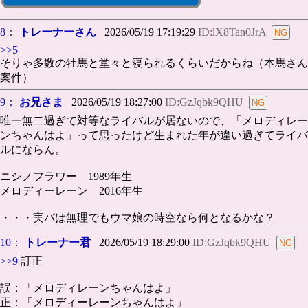
8：
トレーナーさん
2026/05/19 17:19:29
ID:lX8Tan0JrA
>>5
そりゃ多数の牡馬と堂々と寝られるくらいだからね（本馬さん
案件）
9：
お兄さま
2026/05/19 18:27:00
ID:GzJqbk9QHU
唯一無二過ぎて対等なライバルが居ないので、「メロディレー
ンちゃんはよ」って思ったけど生まれた年が違い過ぎてライバ
ルにならん。
ニシノフラワー 1989年生
メロディーレーン 2016年生
・・・実バは無理でもウマ娘の時空なら何となるかな？
10：
トレーナー君
2026/05/19 18:29:00
ID:GzJqbk9QHU
>>9
訂正
誤：「メロディレーンちゃんはよ」
正：「メロディーレーンちゃんはよ」