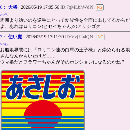
6：
大将
2026/05/19 17:05:56
ID:7qMLbhWdPI
>>5
周囲より幼いのを逆手にとって幼児性を全面に出してるからだ
よ、あれはロリコン(とセイちゃん)のアリジゴク
7：
使い魔
2026/05/19 17:11:39
ID:VvjJJb4QN.
>>6
お船娘界隈には『ロリコン達の白馬の王子様』と崇められる娘
さんなんかもいたけど……
ウマ娘だとフラワーちゃんがそのポジションになるのかね？