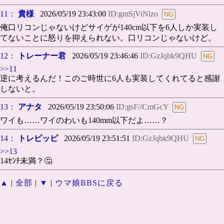
11：
貴様
2026/05/19 23:43:00
ID:gmSjViNlzo
俺口リコンじゃないけどサイゲが140cm以下を6人しか実装し
てないことに怒りを抑えられない。口リコンじゃないけど。
12：
トレーナー君
2026/05/19 23:46:46
ID:GzJqbk9QHU
>>11
逆に考えるんだ！このご時世に6人も実装してくれてると感謝
しないと。
13：
アナタ
2026/05/19 23:50:06
ID:gsF//CmGcY
ワイも……ワイのわいも140mm以下だよ……？
14：
トレピッピ
2026/05/19 23:51:51
ID:GzJqbk9QHU
>>13
14ｾﾝﾁ未満？🤔
▲
|
全部
|
▼
|
ウマ娘BBSに戻る