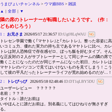
うまぴょいチャンネル
>
ウマ娘BBS
>
雑談
▲
|
全部
|
▼
隣の席のトレーナーが転職したいようです。（作：
どもめじろう）
1：
お兄さま
2026/05/17 21:36:57
ID:Ugf/8LqWAU
トレセン学園で働く｢マヤトレ｣と｢カレトレ｣。整った容姿に高
いコミュ力、優れた実力の持ち主であるマヤトレに比べ、カレ
トレは対人恐怖症で存在感ゼロ、ぼっち飯を好むタイプ。そん
な正反対の２人がサブトレーナーとして同じチームの隣の席で
働くことになったのだが同じチームになった初日、カレトレは
マヤトレのパソコンで見てはいけないものを見てしまう！こう
して彼の平凡だったトレーナーライフが荒れ始めるのだが…！
2：
トレぴっぴ
2026/05/18 02:48:46
ID:DT1qLBY5DU
ユーザーレビュー ？？？？？
名前；？？？
タイトル：誰だお前は
いやほんとに誰だお前は。別名義にしてはひねりが無さすぎ
る。