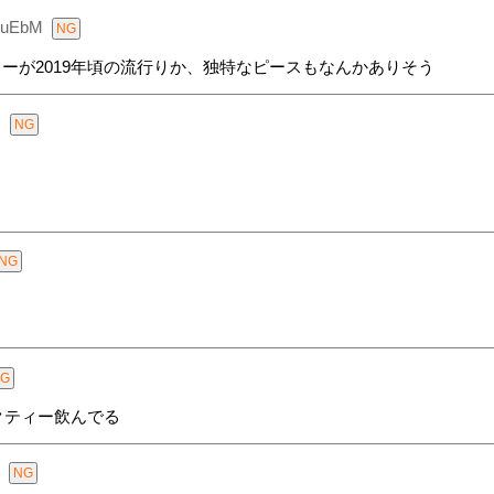
GuEbM
ティーが2019年頃の流行りか、独特なピースもなんかありそう
I
クティー飲んでる