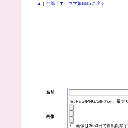
▲
|
全部
|
▼
|
ウマ娘BBSに戻る
名前
※JPEG/PNG/GIFのみ。最大
画像
画像は3650日で自動削除