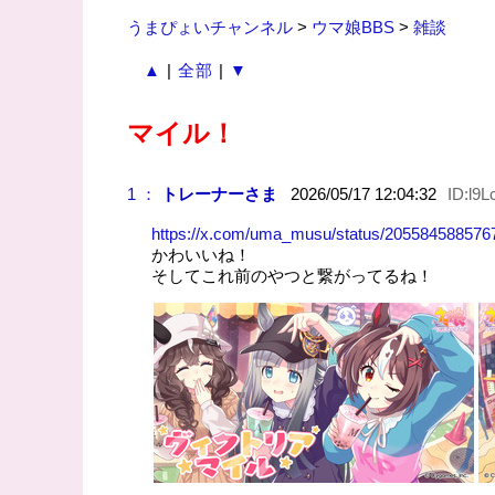
うまぴょいチャンネル
>
ウマ娘BBS
>
雑談
▲
|
全部
|
▼
マイル！
1 ：
トレーナーさま
2026/05/17 12:04:32
ID:l9
https://x.com/uma_musu/status/20558458857
かわいいね！
そしてこれ前のやつと繋がってるね！