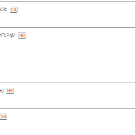
/5fc
xnF0PqM
eg