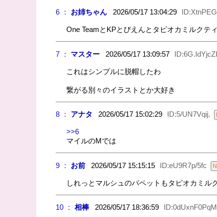
6 ：
お姉ちゃん
2026/05/17 13:04:29
ID:XtnPE
One TeamとKPとぴえんとタピオカミルク
7 ：
マスター
2026/05/17 13:09:57
ID:6G.IdYjcZ
これはシンプルに脱帽したわ
繋がる別々のイラストとか大好き
8 ：
アナタ
2026/05/17 15:02:29
ID:5/UN7Vqij.
>>6
マイルのMでは
9 ：
お前
2026/05/17 15:15:15
ID:eU9R7p/5fc
しれっとマルシュのパペットもタピオカミル
10 ：
相棒
2026/05/17 18:36:59
ID:0dUxnF0PqM