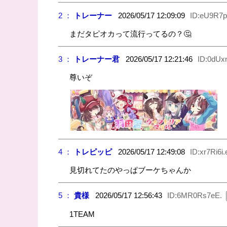
2 ：
トレーナー
2026/05/17 12:09:09
ID:eU9R7p
まだタピオカって流行ってるの？🤔
3 ：
トレーナー君
2026/05/17 12:21:46
ID:0dU
尊いぞ
4 ：
トレピッピ
2026/05/17 12:49:08
ID:xr7Ri6i.
見切れてたのやっぱブーケちゃんか
5 ：
貴様
2026/05/17 12:56:43
ID:6MR0Rs7eE.
1TEAM