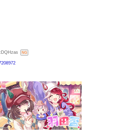
LcDQHzas
67208972