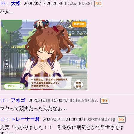
10：
大将
2026/05/17 20:26:46
ID:ZxqFIz/s8I
不安…
11：
アネゴ
2026/05/18 16:00:47
ID:Bs2/XCJrv.
マヤって頑丈だったんだなぁ…
12：
トレーナー君
2026/05/18 21:30:30
ID:kxmeoLGieg
史実「わかりました！！ 引退後に病気とかで早世させま
す！！」