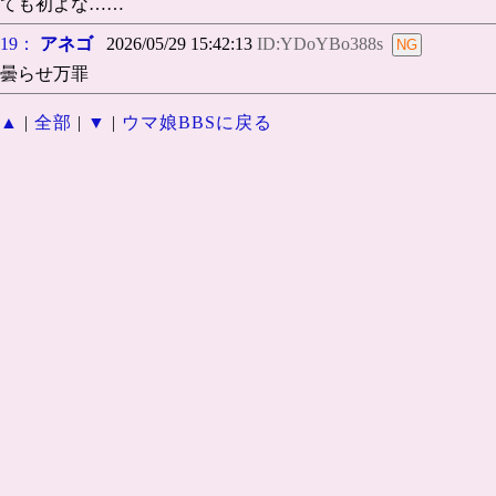
ても初よな……
19：
アネゴ
2026/05/29 15:42:13
ID:YDoYBo388s
曇らせ万罪
▲
|
全部
|
▼
|
ウマ娘BBSに戻る