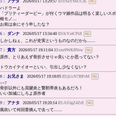
5：
アナタ
2026/05/17 13:29:57
ID:cSaYShUCfE
ハドラーよ
「プリティーダービー」が付くウマ娘作品は明るく楽しいスポ
根モノ…
お前は余にそう申したな？
6：
ダンナ
2026/05/17 13:34:40
ID:IcYxtCPiJI
しかしねぇ、これが史実というものなのだから……
7：
貴方
2026/05/17 19:11:04
ID:rxe9WK8Nrw
原作、とりあえず骨折させりゃ良いとか思ってない？
トウカイテイオーといい、引出し少なくない？
8：
お兄さま
2026/05/17 19:18:05
ID:jUcN7I8FrM
>>7
骨折以外にも屈腱炎と繋靭帯炎もあるだろ！
いい加減にしろよ原作者
9：
アナタ
2026/05/17 19:20:14
ID:AI1lgZ4ZrE
風吹いて何回蕾摘んで去って……