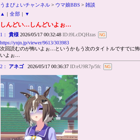
うまぴょいチャンネル
>
ウマ娘BBS
>
雑談
▲
|
全部
|
▼
しんどい…しんどいよぉ…
1：
貴様
2026/05/17 00:32:48
ID:l9LcDQHzas
https://ynjn.jp/viewer/9613/303983
次回読むのが怖いよぉ…というかもう次のタイトルですでに怖
いよぉ…
2：
アネゴ
2026/05/17 00:36:37
ID:eU9R7p/5fc