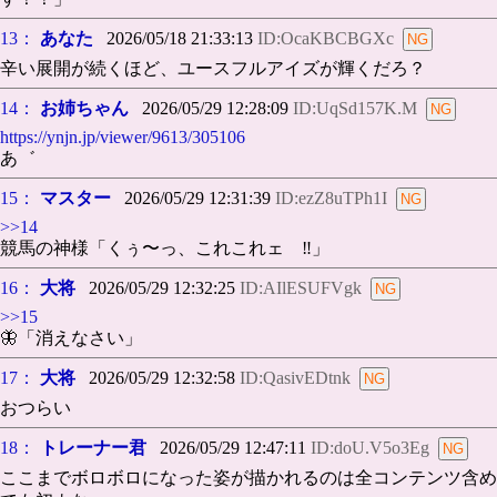
13：
あなた
2026/05/18 21:33:13
ID:OcaKBCBGXc
辛い展開が続くほど、ユースフルアイズが輝くだろ？
14：
お姉ちゃん
2026/05/29 12:28:09
ID:UqSd157K.M
https://ynjn.jp/viewer/9613/305106
あ゛
15：
マスター
2026/05/29 12:31:39
ID:ezZ8uTPh1I
>>14
競馬の神様「くぅ〜っ、これこれェ゙‼️」
16：
大将
2026/05/29 12:32:25
ID:AIlESUFVgk
>>15
🦋「消えなさい」
17：
大将
2026/05/29 12:32:58
ID:QasivEDtnk
おつらい
18：
トレーナー君
2026/05/29 12:47:11
ID:doU.V5o3Eg
ここまでボロボロになった姿が描かれるのは全コンテンツ含め