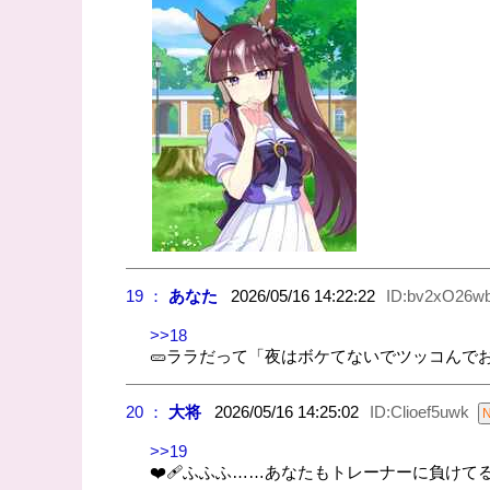
19 ：
あなた
2026/05/16 14:22:22
ID:bv2xO26w
>>18
🥒ララだって「夜はボケてないでツッコんで
20 ：
大将
2026/05/16 14:25:02
ID:Clioef5uwk
>>19
❤️‍🩹ふふふ……あなたもトレーナーに負け