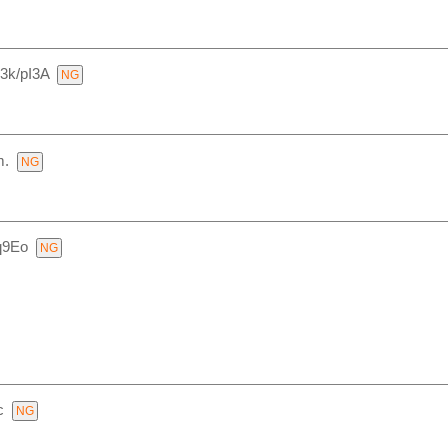
3k/pI3A
.
q9Eo
c