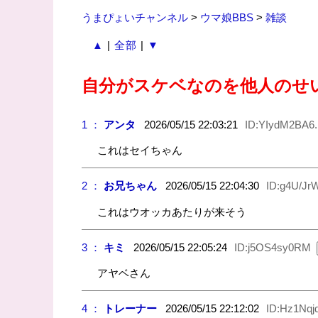
うまぴょいチャンネル
>
ウマ娘BBS
>
雑談
▲
|
全部
|
▼
自分がスケベなのを他人のせ
1 ：
アンタ
2026/05/15 22:03:21
ID:YIydM2BA6.
これはセイちゃん
2 ：
お兄ちゃん
2026/05/15 22:04:30
ID:g4U/Jr
これはウオッカあたりが来そう
3 ：
キミ
2026/05/15 22:05:24
ID:j5OS4sy0RM
アヤベさん
4 ：
トレーナー
2026/05/15 22:12:02
ID:Hz1Nqj