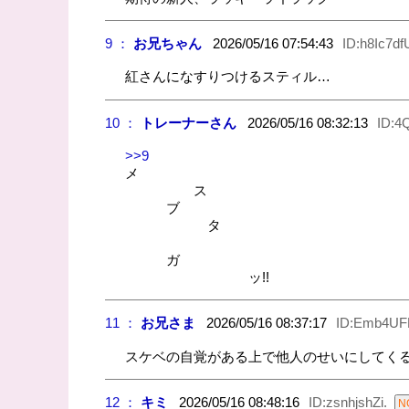
9 ：
お兄ちゃん
2026/05/16 07:54:43
ID:h8Ic7df
紅さんになすりつけるスティル…
10 ：
トレーナーさん
2026/05/16 08:32:13
ID:4
>>9
メ
ス
ブ
タ
ガ
ッ!!
11 ：
お兄さま
2026/05/16 08:37:17
ID:Emb4U
スケベの自覚がある上で他人のせいにしてく
12 ：
キミ
2026/05/16 08:48:16
ID:zsnhjshZi.