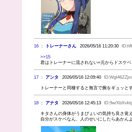
16 ：
トレーナーさん
2026/05/16 11:20:30
ID:h
>>15
君はトレーナーに流されない=元からドスケベ
17 ：
アンタ
2026/05/16 12:09:40
ID:WgI46ZZjv
トレーナーと同棲すると無言で腕をギュッと
18 ：
アナタ
2026/05/16 12:45:13
ID:9w/XbXvkt
キタさんの身体がうまぴょいの気持ち良さ覚
自分がスケベなん、人のせいにしたらあかん