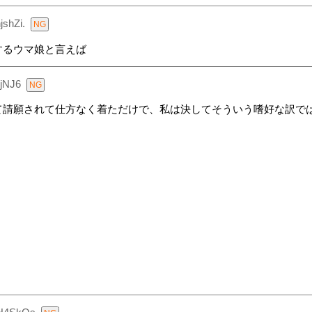
jshZi.
するウマ娘と言えば
kjNJ6
請願されて仕方なく着ただけで、私は決してそういう嗜好な訳ではな