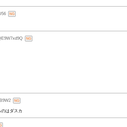
U56
QE9W7xd9Q
FB9W2
るのはダスカ