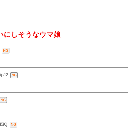
いにしそうなウマ娘
WpJ2
d5iQ