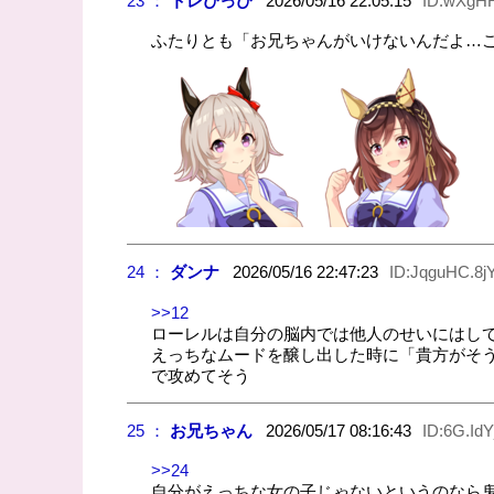
23 ：
トレぴっぴ
2026/05/16 22:05:15
ID:wXgH
ふたりとも「お兄ちゃんがいけないんだよ…こ
24 ：
ダンナ
2026/05/16 22:47:23
ID:JqguHC.8j
>>12
ローレルは自分の脳内では他人のせいにはし
えっちなムードを醸し出した時に「貴方がそ
で攻めてそう
25 ：
お兄ちゃん
2026/05/17 08:16:43
ID:6G.IdY
>>24
自分がえっちな女の子じゃないというのなら