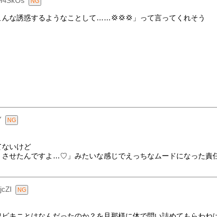
H4SkOs
んな誘惑するようなことして……💢💢💢」って言ってくれそう
Y
てないけど
うさせたんですよ…♡」みたいな感じでえっちなムードになった責
jcZI
鬼ビキニとはなんだったのか？を旦那様に体で問い詰めてもらわね