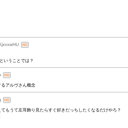
fKjxvxwHU
ということでは？
o
するアルヴさん概念
g
えてもうて左耳飾り見たらすぐ好きだっちしたくなるだけやろ？
よ