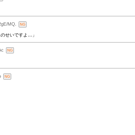
2gE/MQ.
んのせいですよ…」
Ac
o