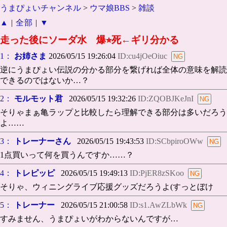
うまぴょいチャンネル
>
ウマ娘BBS
>
雑談
▲
|
全部
|
▼
走った後にソーダ水 爆⭐︎死←ギリ分かる
1：
お姉さま
2026/05/15 19:26:04
ID:cu4jOeOiuc
逆にうまぴょい伝説の分かる部分を繋げれば全体の意味を解読
できるのではないか…？
2：
モルモット君
2026/05/15 19:32:26
ID:ZQOBJKeJnI
そりゃまぁ亀ラップと比較したら理解できる部分は多いだろう
よ……
3：
トレーナーさん
2026/05/15 19:43:53
ID:SCbpiroOWw
1点買いって何を買うんですか……？
4：
トレピッピ
2026/05/15 19:49:13
ID:PjER8zSKoo
そりゃ、ウィニングライブ応援グッズだろうよ(すっとぼけ
5：
トレーナー
2026/05/15 21:00:58
ID:s1.AwZLbWk
すみません、うまぴょいがわからないんですが…