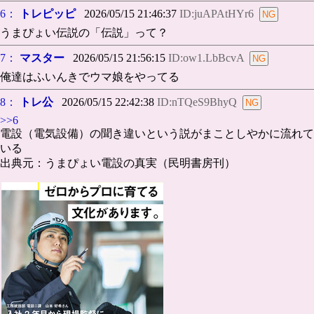
6：
トレピッピ
2026/05/15 21:46:37
ID:juAPAtHYr6
うまぴょい伝説の「伝説」って？
7：
マスター
2026/05/15 21:56:15
ID:ow1.LbBcvA
俺達はふいんきでウマ娘をやってる
8：
トレ公
2026/05/15 22:42:38
ID:nTQeS9BhyQ
>>6
電設（電気設備）の聞き違いという説がまことしやかに流れて
いる
出典元：うまぴょい電設の真実（民明書房刊）