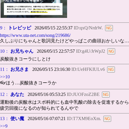
9：
トレピッピ
2026/05/15 22:55:37
ID:qxQ/NrdrW.
https://www.uta-net.com/song/219686/
久しぶりにちゃんと歌詞見たけどやっぱこの曲頭おかしいな…
10：
お兄ちゃん
2026/05/15 22:57:57
ID:g4U/JrWpJ2
炭酸抜きコーラにしとけ
11：
お兄さま
2026/05/15 23:16:30
ID:UeHFKIULv6
>>10
👓ほう…炭酸抜きコーラか
12：
あなた
2026/05/16 05:53:25
ID:JUOFzoZ2BE
運動後の炭酸水はスポ科的にも血中乳酸の除去を促進するから
疲労回復になるのが知られてるんやで
13：
使い魔
2026/05/16 07:07:21
ID:T7XM9EoXm.
>>9