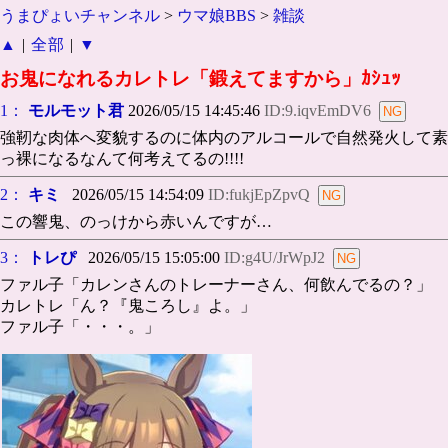
うまぴょいチャンネル
>
ウマ娘BBS
>
雑談
▲
|
全部
|
▼
お鬼になれるカレトレ「鍛えてますから」ｶｼｭｯ
1：
モルモット君
2026/05/15 14:45:46
ID:9.iqvEmDV6
強靭な肉体へ変貌するのに体内のアルコールで自然発火して素
っ裸になるなんて何考えてるの!!!!
2：
キミ
2026/05/15 14:54:09
ID:fukjEpZpvQ
この響鬼、のっけから赤いんですが…
3：
トレぴ
2026/05/15 15:05:00
ID:g4U/JrWpJ2
ファル子「カレンさんのトレーナーさん、何飲んでるの？」
カレトレ「ん？『鬼ころし』よ。」
ファル子「・・・。」