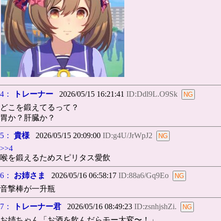
4：
トレーナー
2026/05/15 16:21:41
ID:Ddl9L.O9Sk
どこを鍛えてるって？
胃か？肝臓か？
5：
貴様
2026/05/15 20:09:00
ID:g4U/JrWpJ2
>>4
喉を鍛えるためスピリタス愛飲
6：
お姉さま
2026/05/16 06:58:17
ID:88a6/Gq9Eo
音撃棒が一升瓶
7：
トレーナー君
2026/05/16 08:49:23
ID:zsnhjshZi.
お姉ちゃん「お酒を飲んだらモー大変〜！」