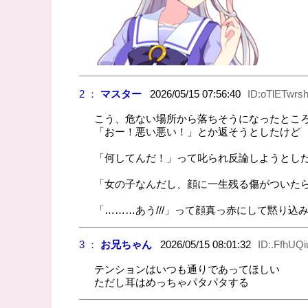
2 ：
マスター
2026/05/15 07:56:40
ID:oTlETwrs
こう、危ない場所から落ちそうになったとこ
「おー！悪い悪い！」とか返そうとしたけど
「何してんだ！」って叱られ反論しようとし
「女の子なんだし、顔に一生残る傷がついた
「………あう///」って顔真っ赤にして黙り込
3 ：
お兄ちゃん
2026/05/15 08:01:32
ID:.FfhUQi
テンションはいつも通りであってほしい
ただし耳はめっちゃパタパタする