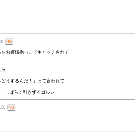
ho
ろをお姫様抱っこでキャッチされて
たら
らどうするんだ！」って言われて
み、しばらく引きずるゴルシ
uJ.