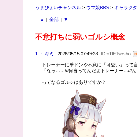
うまぴょいチャンネル
>
ウマ娘BBS
>
キャラク
▲
|
全部
|
▼
不意打ちに弱いゴルシ概念
1 ：
キミ
2026/05/15 07:49:28
ID:oTlETwrsho
トレーナーに壁ドンや不意に「可愛い」って
「なっ……///何言ってんだよトレーナー…///
ってなるゴルシはありですか？