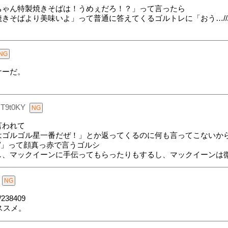
ちゃん特製焼きそばは！うめぇだろ！？」って言ったら
きそばより美味いよ」って普通に答えてくるゴルトレに「おう…//
ナーだ。
.T9t0KY
言われて
はゴルゴル星一番だぜ！」とか返ってくるのに何も言ってこないか
/」って顔真っ赤で言うゴルシ
し、マックイーンに手伝ってもらったりもするし、マックイーンは
/238409
ススメ。