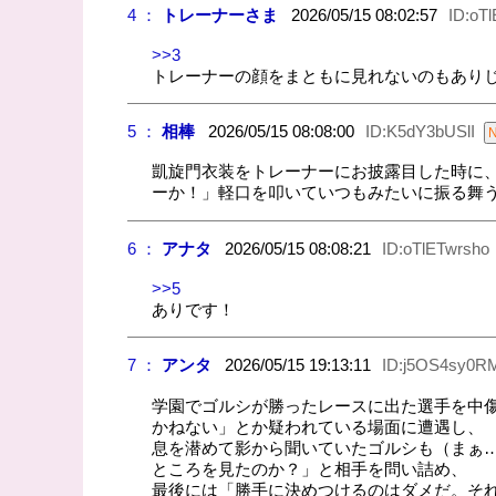
4 ：
トレーナーさま
2026/05/15 08:02:57
ID:oT
>>3
トレーナーの顔をまともに見れないのもあり
5 ：
相棒
2026/05/15 08:08:00
ID:K5dY3bUSlI
凱旋門衣装をトレーナーにお披露目した時に
ーか！」軽口を叩いていつもみたいに振る舞
6 ：
アナタ
2026/05/15 08:08:21
ID:oTlETwrsho
>>5
ありです！
7 ：
アンタ
2026/05/15 19:13:11
ID:j5OS4sy0R
学園でゴルシが勝ったレースに出た選手を中
かねない」とか疑われている場面に遭遇し、
息を潜めて影から聞いていたゴルシも（まぁ
ところを見たのか？」と相手を問い詰め、
最後には「勝手に決めつけるのはダメだ。そ