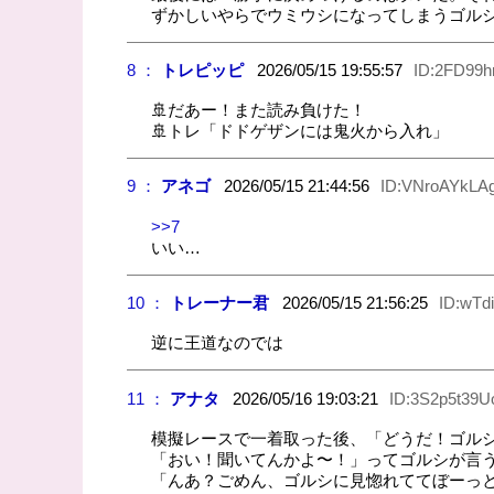
ずかしいやらでウミウシになってしまうゴル
8 ：
トレピッピ
2026/05/15 19:55:57
ID:2FD99
🚢だあー！また読み負けた！
🚢トレ「ドドゲザンには鬼火から入れ」
9 ：
アネゴ
2026/05/15 21:44:56
ID:VNroAYkLA
>>7
いい…
10 ：
トレーナー君
2026/05/15 21:56:25
ID:wTd
逆に王道なのでは
11 ：
アナタ
2026/05/16 19:03:21
ID:3S2p5t39U
模擬レースで一着取った後、「どうだ！ゴル
「おい！聞いてんかよ〜！」ってゴルシが言
「んあ？ごめん、ゴルシに見惚れててぼーっと