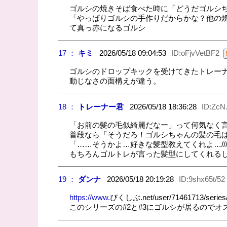
ゴルシの焼きそば食べた時に「どうだゴルシ
「やっぱりゴルシの手作りだからかな？他の焼
て真っ赤になるゴルシ
17 ：
キミ
2026/05/18 09:04:53
ID:oFjvVetBF2
ゴルシのドロップキックを受けてきたトレー
動じなさの面構えが違う。
18 ：
トレーナー君
2026/05/18 18:36:28
ID:ZcN
「お前の髪の毛似綺麗だなー」って何気なく
普段なら「そうだろ！ゴルシちゃんの髪の毛
「……そうかよ…好きな髪型教えてくれよ…//
もちろんゴルトレが言った髪型にしてくれる
19 ：
ダンナ
2026/05/18 20:19:28
ID:9shx65t/52
https://www.
ぴくしぶ.net/user/71461713/series
このシリーズの#2と#3にゴルシが居るのでオ