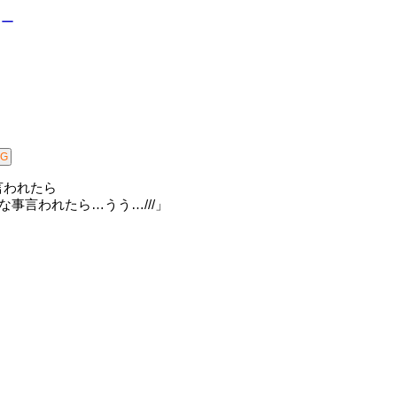
ター
言われたら
んな事言われたら…うう…///」