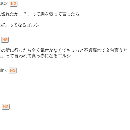
qdC2
見惚れたか…？」って胸を張って言ったら
て
//」ってなるゴルシ
ーの所に行ったら全く気付かなくてちょっと不貞腐れて文句言うと
ん」って言われて真っ赤になるゴルシ
ink