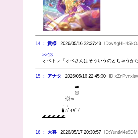
14 ：
貴様
2026/05/16 22:37:49
ID:wXgHH4SkO
>>13
オペトレ「オペさんはそういうのとちゃうか
15 ：
アナタ
2026/05/16 22:45:00
ID:xZnPvnxla
👑
😊
💥👊
╭╭
🧳ﾊﾟｲﾊﾟｲ
🌊🌊🌊🌊🌊
16 ：
大将
2026/05/17 20:30:57
ID:YuntM4e9DM