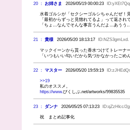
20 ：
お姉さま
2026/05/19 00:00:23
ID:yXEt7Q
水着ゴルシが「セクシーゴルシちゃんだぜ！
「最初からずっと見惚れてるよ」って返され
「ちょ…なんでそんな事言うんだよ…あうう…/
21 ：
貴様
2026/05/20 18:13:17
ID:NZS3gmLxd.
マックイーンから貰った香水つけてトレーナ
「いつもいい匂いだから気づかなかったごめ
22 ：
マスター
2026/05/20 19:59:19
ID:zJHEdQs
>>19
私のオススメ。
https://www.
ぴくしぶ.net/artworks/99835535
23 ：
ダンナ
2026/05/25 07:13:23
ID:qZzHlcc/2g
祝 まとめ記事化