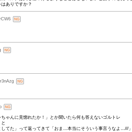
シはありですか？
hrCW6
g
ir3nAzg
o
シちゃんに見惚れたか！」とか聞いたら何も答えないゴルトレ
うと
してた」って返ってきて「おま…本当にそういう事言うなよ…///