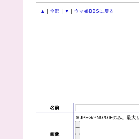
▲
|
全部
|
▼
|
ウマ娘BBSに戻る
名前
※JPEG/PNG/GIFのみ。最大
画像