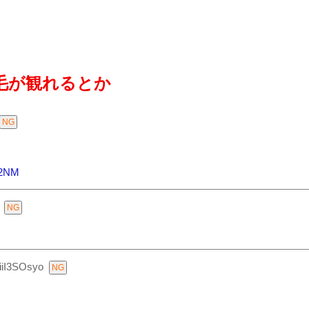
毛が観れるとか
Q2NM
iiI3SOsyo