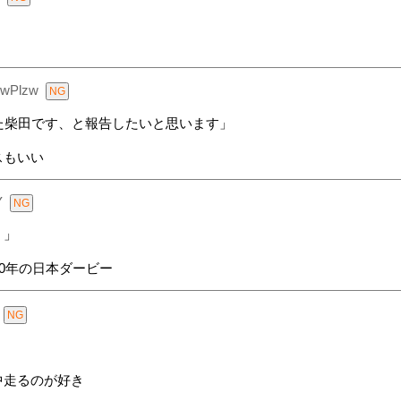
rwPlzw
た柴田です、と報告したいと思います」
スもいい
Y
！」
0年の日本ダービー
中走るのが好き