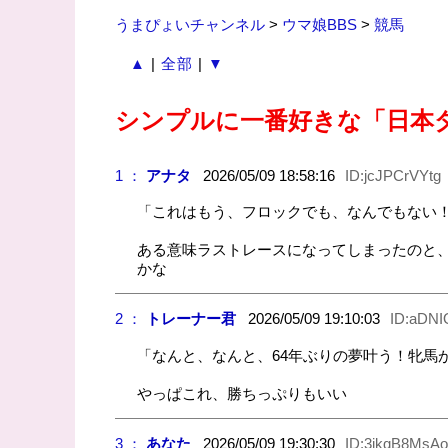
うまぴょいチャンネル
>
ウマ娘BBS
>
競馬
▲
|
全部
|
▼
シンプルに一番好きな「日本
1 ：
アナタ
2026/05/09 18:58:16
ID:jcJPCrVYtg
「これはもう、フロックでも、なんでもない！
ある意味ラストレースになってしまったのと
かな
2 ：
トレーナー君
2026/05/09 19:10:03
ID:aDN
「なんと、なんと、64年ぶりの夢叶う！牝馬
やっぱこれ、勝ちっぷりもいい
3 ：
あなた
2026/05/09 19:30:30
ID:3ikqB8MsAo