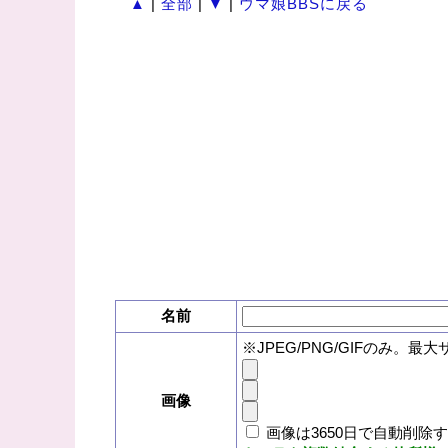
▲
|
全部
|
▼
|
ウマ娘BBSに戻る
名前
※JPEG/PNG/GIFのみ。最大
画像
画像は3650日で自動削除