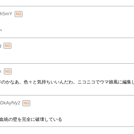
vhSmY
い
g
k
年のかなあ。色々と気持ちいいんだわ。ニコニコでウマ娘風に編集
5DkAyfVy2
は血統の壁を完全に破壊している