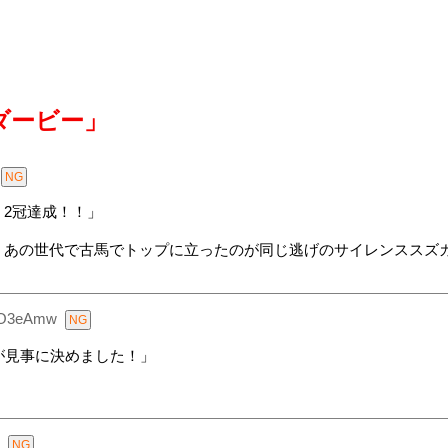
ダービー」
2冠達成！！」
、あの世代で古馬でトップに立ったのが同じ逃げのサイレンススズ
IO3eAmw
が見事に決めました！」