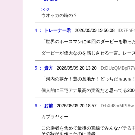
>>2
ウオッカの時の？
4 ：
トレーナー君
2026/05/09 19:56:08
ID:7FnF
「世界のホースマンに60回のダービーを取っ
ダービーが偉大なのを感じさせる一言。レー
5 ：
貴方
2026/05/09 20:13:20
ID:DUzQMBpR7
「河内の夢か！豊の意地か！どっちだぁぁぁ
個人的に三宅アナ最高の実況だと思ってる200
6 ：
お前
2026/05/09 20:18:57
ID:bXd8mMPIAw
カブラヤオー
この勝者を含めて最後の直線でみんなバテる
その状況を作ったのは勝者