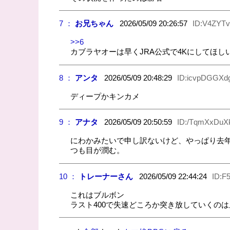
7 ：
お兄ちゃん
2026/05/09 20:26:57
ID:V4ZYT
>>6
カブラヤオーは早くJRA公式で4Kにしてほし
8 ：
アンタ
2026/05/09 20:48:29
ID:icvpDGGXd
ディープかキンカメ
9 ：
アナタ
2026/05/09 20:50:59
ID:/TqmXxDuX
にわかみたいで申し訳ないけど、やっぱり去
つも目が潤む。
10 ：
トレーナーさん
2026/05/09 22:44:24
ID:F
これはブルボン
ラスト400で失速どころか突き放していくの