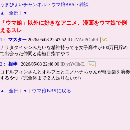
うまぴょいチャンネル
>
ウマ娘BBS
>
雑談
▲
|
全部
|
▼
「ウマ娘」以外に好きなアニメ、漫画をウマ娘で例
えるスレ
1：
マスター
2026/05/08 22:43:52
ID:2VAnPOpf0I
ナリタタイシンみたいな精神持ってる女子高生が100万円貯め
て出会った仲間と南極目指すやつ
2：
相棒
2026/05/08 22:48:00
ID:ytYvIlh/E.
ゴドルフィンさんとオルフェとユノハナちゃんが軽音楽を演奏
するやつ（完全体まで２人足りないが）
▲
|
全部
|
▼
|
ウマ娘BBSに戻る