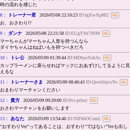
時の流れを感じた
8：
トレーナー君
2026/05/08 22:10:23
ID:IgXwXp8lf2
お、おさわり!?
9：
ダンナ
2026/05/08 22:21:58
ID:EUgYNr7JNM
マーちゃんがマーちゃん人形を持つんなら
ダイヤちゃんはねばいもを持つべきだろ
10：
トレ公
2026/05/09 01:39:44
ID:MDhyeXzhAc
カップラーメンに座らせればマックにおあずけしてるように見
えるな
11：
トレーナーさま
2026/05/09 08:40:43
ID:QrwhSqvyNs
おまわりマーチャンください
12：
貴方
2026/05/09 09:29:00
ID:8vv.prIxrc
おさわマーチャンをお願いします
13：
あなた
2026/05/09 13:54:46
ID:NIFb6OCom2
“おすわりVer”ってあることは、おすわり“ではない”Verも出し