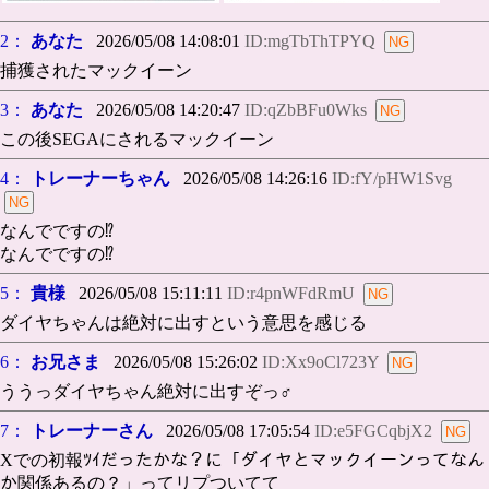
2：
あなた
2026/05/08 14:08:01
ID:mgTbThTPYQ
捕獲されたマックイーン
3：
あなた
2026/05/08 14:20:47
ID:qZbBFu0Wks
この後SEGAにされるマックイーン
4：
トレーナーちゃん
2026/05/08 14:26:16
ID:fY/pHW1Svg
なんでですの⁉️
なんでですの⁉️
5：
貴様
2026/05/08 15:11:11
ID:r4pnWFdRmU
ダイヤちゃんは絶対に出すという意思を感じる
6：
お兄さま
2026/05/08 15:26:02
ID:Xx9oCl723Y
ううっダイヤちゃん絶対に出すぞっ♂
7：
トレーナーさん
2026/05/08 17:05:54
ID:e5FGCqbjX2
Xでの初報ﾂｲだったかな？に「ダイヤとマックイーンってなん
か関係あるの？」ってリプついてて