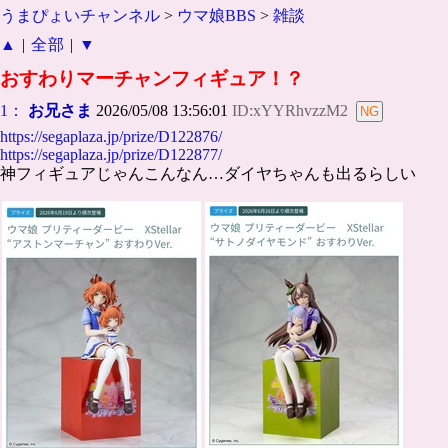
うまぴょいチャンネル
>
ウマ娘BBS
>
雑談
▲
|
全部
|
▼
おすわりマーチャンフィギュア！？
1：
お兄さま
2026/05/08 13:56:01
ID:xYYRhvzzM2
https://segaplaza.jp/prize/D122876/
https://segaplaza.jp/prize/D122877/
神フィギュアじゃんこんなん…ダイヤちゃんも出るらしい