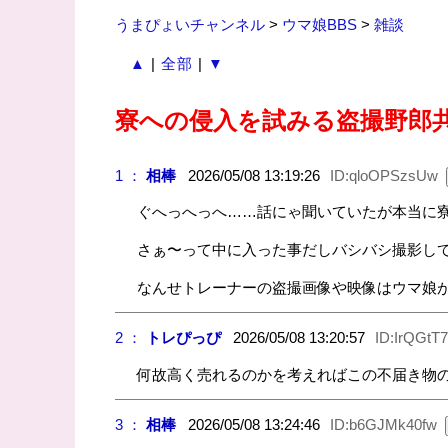
うまぴょいチャンネル
>
ウマ娘BBS
>
雑談
▲
|
全部
|
▼
寮への侵入を試みる盗撮野郎
1 ：
相棒
2026/05/08 13:19:26
ID:qloOPSzsUw
ぐへっへっへ……話にゃ聞いていたが本当に
さぁ〜って中に入った事だしバシバシ撮影し
なんせトレーナーの盗撮画像や映像はウマ娘
2 ：
トレぴっぴ
2026/05/08 13:20:57
ID:IrQGtT
何故高く売れるのかを考えればこの不届き物
3 ：
相棒
2026/05/08 13:24:46
ID:b6GJMk40fw