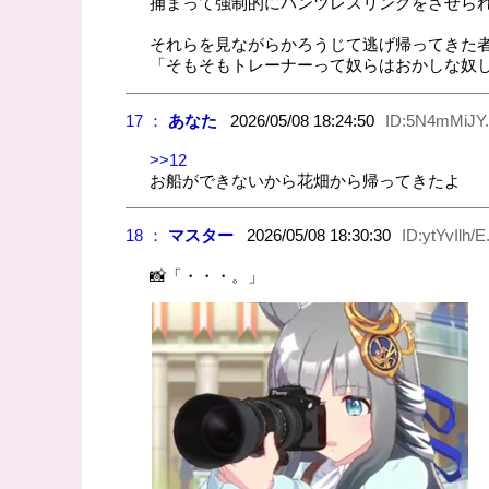
捕まって強制的にパンツレスリングをさせら
それらを見ながらかろうじて逃げ帰ってきた
「そもそもトレーナーって奴らはおかしな奴
17 ：
あなた
2026/05/08 18:24:50
ID:5N4mMiJY.
>>12
お船ができないから花畑から帰ってきたよ
18 ：
マスター
2026/05/08 18:30:30
ID:ytYvIlh/E
📸「・・・。」