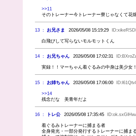
>>11
そのトレーナー今トレーナー寮じゃなくて花
13 ：
お兄さま
2026/05/08 15:19:29
ID:xikeRSD
白飛びして写らないモルモットくん
14 ：
お兄ちゃん
2026/05/08 17:02:31
ID:BXro
実録！！マーちゃん着ぐるみの中身は美少女
15 ：
お姉ちゃん
2026/05/08 17:06:00
ID:l61Qt
>>14
残念だな 美青年だよ
16 ：
トレ公
2026/05/08 17:35:45
ID:ok.sxGlHw
着ぐるみトレーナーに捕まる者
全身発光・一部分発行するトレーナーに捕ま