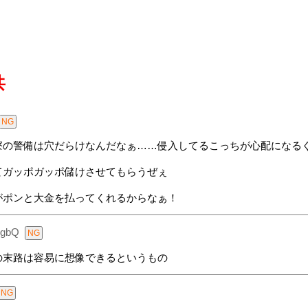
共
寮の警備は穴だらけなんだなぁ……侵入してるこっちが心配になる
てガッポガッポ儲けさせてもらうぜぇ
がポンと大金を払ってくれるからなぁ！
7gbQ
の末路は容易に想像できるというもの