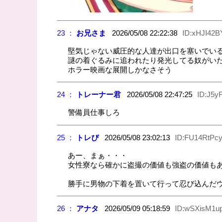
23 ：
お兄さま
2026/05/08 22:22:38
ID:xHJI42B
堅気じゃない威圧的な人達が出口を塞いでい
謎の着ぐるみに追われたり発光してる奴がい
ホラー映画な展開しかなさそう
24 ：
トレーナー君
2026/05/08 22:47:25
ID:J5yF
警備員仕事しろ
25 ：
トレぴ
2026/05/08 23:02:13
ID:FU14RtPc
あー、まぁ・・・
女性寮なら確かに盗撮の価値も強盗の価値も
勝手に男物の下着を置いて行って忍び込んだ
26 ：
アナタ
2026/05/09 05:18:59
ID:wSXisM1u