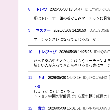
8 ：
トレぴ
2026/05/08 13:54:47
ID:EYWOiIoKJ
私はトレーナー領の着ぐるみマーチャンに見
9 ：
マスター
2026/05/08 14:20:59
ID:AJ/sD9dB
マーチャンスレになってるじゃねーか！
10 ：
トレぴっぴ
2026/05/08 14:25:26
ID:IrQGt
だって寮の中の人たちにはもうマーチャンよ
新しい人が入ってきたらそりゃ真っ先にマー
11 ：
キミ
2026/05/08 14:40:29
ID:j5FOJ/Ed42
>>9
しょうがにゃいにゃあ…
トレセン学園の警備員ですら恐れ慄く紅目の
12 ：
貴方
2026/05/08 15:01:51
ID:VPXwEOsVU