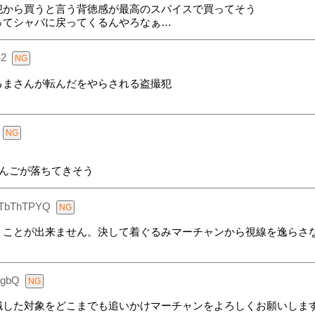
犯から買うと言う背徳感が最高のスパイスで買ってそう
ってシャバに戻ってくるんやろなぁ…
42
るまさんが転んだをやらされる盗撮犯
らりんごが落ちてきそう
gTbThTPYQ
くことが出来ません。決して着ぐるみマーチャンから視線を逸らさ
7gbQ
識した対象をどこまでも追いかけマーチャンをよろしくお願いしま