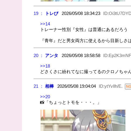
19 ：
トレぴ
2026/05/08 18:34:23
ID:Oi3tU7DY
>>14
トレーナー性別『女性』は普通にあるだろう
『青年』だと男女両方に使えるから目新しさ
20 ：
アンタ
2026/05/08 18:58:58
ID:Ep2K3mN
>>18
どさくさに紛れてなに撮ってるのクロノちゃ
21 ：
相棒
2026/05/08 19:04:04
ID:ytYvIlh/E.
>>20
📸「ちょっとトモを・・・。」