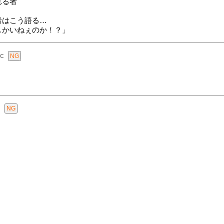
れる者
者はこう語る…
しかいねぇのか！？」
c
.