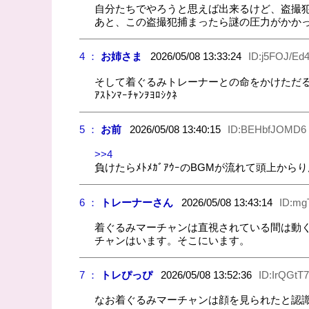
自分たちでやろうと思えば出来るけど、盗撮
あと、この盗撮犯捕まったら謎の圧力がかか
4 ：
お姉さま
2026/05/08 13:33:24
ID:j5FOJ/Ed
そして着ぐるみトレーナーとの命をかけただ
ｱｽﾄﾝﾏｰﾁｬﾝｦﾖﾛｼｸﾈ
5 ：
お前
2026/05/08 13:40:15
ID:BEHbfJOMD6
>>4
負けたらﾒﾄﾒｶﾞｱｳｰのBGMが流れて頭上か
6 ：
トレーナーさん
2026/05/08 13:43:14
ID:m
着ぐるみマーチャンは直視されている間は動
チャンはいます。そこにいます。
7 ：
トレぴっぴ
2026/05/08 13:52:36
ID:IrQGtT
なお着ぐるみマーチャンは顔を見られたと認