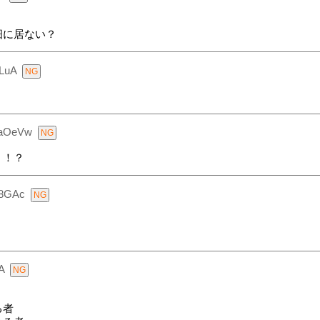
畑に居ない？
LuA
ZaOeVw
！！？
v8GAc
A
る者