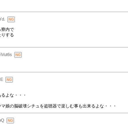
Yd.
る寮内で
たりする
iVut6s
yE
あるよな・・・
ウマ娘の脳破壊シチュを盗聴器で楽しむ事も出来るよな・・・
pQ