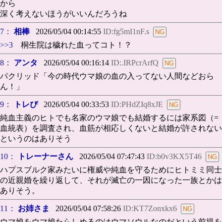
から
深く考えないほうがいいんだろうね
7：
相棒
2026/05/04 00:14:55
ID:fg5mI1nF.s
>>3
桐生院は穢れた血ってコト！？
8：
アンタ
2026/05/04 00:16:14
ID:.IRPcrArfQ
パクリッド「今の時代ウマ娘の血の入ってない人間などおら
ん！」
9：
トレぴ
2026/05/04 00:33:53
ID:PHdZIq8xJE
純血主義のヒトでも名家のウマ娘でも結婚するには家系図（=
血統表）を調査され、血筋が相応しくないと結婚が許されない
というのはありそう
10：
トレーナーさん
2026/05/04 07:47:43
ID:b0v3KX5T46
ハプスブルク家みたいに権威や純血を守るためにヒトミミ同士
の近親婚を繰り返して、それが滅亡の一因になった一族とかは
ありそう。
11：
お姉さま
2026/05/04 07:58:26
ID:KT7Zonxkx6
ウマ娘をウマ娘たらしめるのはウマソウルなのだという前提を