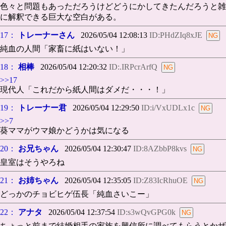
色々と問題もあっただろうけどどうにかしてきたんだろうと雑
に解釈できる巨大な空白がある。
17：
トレーナーさん
2026/05/04 12:08:13
ID:PHdZIq8xJE
純血の人間「家畜に紙はいない！」
18：
相棒
2026/05/04 12:20:32
ID:.IRPcrArfQ
>>17
現代人「これだから紙人間はダメだ・・・！」
19：
トレーナー君
2026/05/04 12:29:50
ID:i/VxUDLx1c
>>7
葵ママがウマ娘かどうかは気になる
20：
お兄ちゃん
2026/05/04 12:30:47
ID:8AZbbP8kvs
皇室はそうやろね
21：
お姉ちゃん
2026/05/04 12:35:05
ID:Z83IcRhuOE
どっかのチョビヒゲ伍長「純血さいこー」
22：
アナタ
2026/05/04 12:37:54
ID:s3wQvGPG0k
ちょっと前まで結婚相手の家族を興信所に調べてもらうとかザ