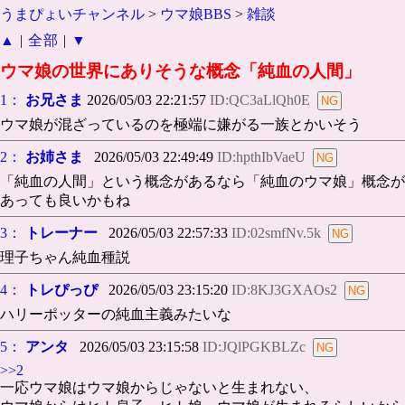
うまぴょいチャンネル
>
ウマ娘BBS
>
雑談
▲
|
全部
|
▼
ウマ娘の世界にありそうな概念「純血の人間」
1：
お兄さま
2026/05/03 22:21:57
ID:QC3aLlQh0E
ウマ娘が混ざっているのを極端に嫌がる一族とかいそう
2：
お姉さま
2026/05/03 22:49:49
ID:hpthIbVaeU
「純血の人間」という概念があるなら「純血のウマ娘」概念が
あっても良いかもね
3：
トレーナー
2026/05/03 22:57:33
ID:02smfNv.5k
理子ちゃん純血種説
4：
トレぴっぴ
2026/05/03 23:15:20
ID:8KJ3GXAOs2
ハリーポッターの純血主義みたいな
5：
アンタ
2026/05/03 23:15:58
ID:JQlPGKBLZc
>>2
一応ウマ娘はウマ娘からじゃないと生まれない、