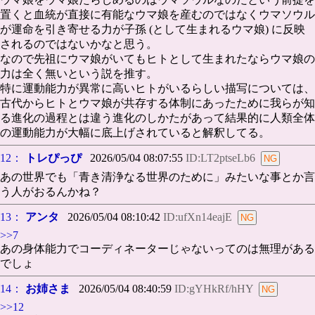
置くと血統が直接に有能なウマ娘を産むのではなくウマソウル
が運命を引き寄せる力が子孫 (として生まれるウマ娘) に反映
されるのではないかなと思う。
なので先祖にウマ娘がいてもヒトとして生まれたならウマ娘の
力は全く無いという説を推す。
特に運動能力が異常に高いヒトがいるらしい描写については、
古代からヒトとウマ娘が共存する体制にあったために我らが知
る進化の過程とは違う進化のしかたがあって結果的に人類全体
の運動能力が大幅に底上げされていると解釈してる。
12：
トレぴっぴ
2026/05/04 08:07:55
ID:LT2ptseLb6
あの世界でも「青き清浄なる世界のために」みたいな事とか言
う人がおるんかね？
13：
アンタ
2026/05/04 08:10:42
ID:ufXn14eajE
>>7
あの身体能力でコーディネーターじゃないってのは無理がある
でしょ
14：
お姉さま
2026/05/04 08:40:59
ID:gYHkRf/hHY
>>12