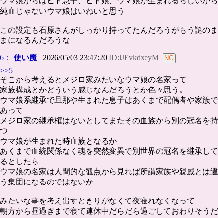
ウマ娘からはヒト息子、ヒト娘、ウマ娘が生まれるらしいから
純血じゃないウマ娘はいねいと思う
この設定も石原さんがしっかり持ってたんだろうがもう謎のま
まになるんだろうな
6：
使い魔
2026/05/03 23:47:20
ID:lJEvkdxeyM
>>5
そこから考えるとメジロ家みたいなウマ娘の名家って
家族構成とかどういう感じなんだろうとか色々思う。
ウマ娘系継承で旦那や生まれた息子はあくまで配偶者や家族で
あって
メジロ家の継承権はないとしてまたその血族から別の冠名を持
つ
ウマ娘が生まれた時血族となるか
あくまで血統関係なく魂を突然変異で別世界の冠名を継承して
るとしたら
ウマ娘の名家は人間的な観点から見れば所謂家族や親戚とは違
う集団になるのではないか
みたいな事を考え出すときりがなくて夜寝れなくなって
朝方から昼過ぎまで寝て連休中だらだら過ごしておわりそうだ