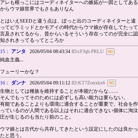
アレも根っこにはコーディネイターへの嫉妬が一因としてある
からウマ娘世界でもさもありなん
とはいえSEEDと違う点は、ぽっと出のコーディネイターと違
ってピラミッドとかモアイの時代からウマ娘が存在してたって
言及されてるから、昔からいるそういう存在ってのが完全に認
知されきってるってところか
15：
アンタ
2026/05/04 08:43:34
ID:cFJqb.PRLU
純血主義...
フューリーかな？
16：
ダンナ
2026/05/04 09:11:12
ID:KT7Zonxkx6
生物としては種族を維持することが本能だからな……
そんでもってそのためには必ずしも高い能力は要らない。
有能であることよりも環境に適合することが重要で、社会を作
っているのが人間である以上はそれに適合できない個体に淘汰
圧が生じるのも当たり前のこと。
ウマ娘とは古代から共存してきたという設定にしたのは良かっ
たと思う。