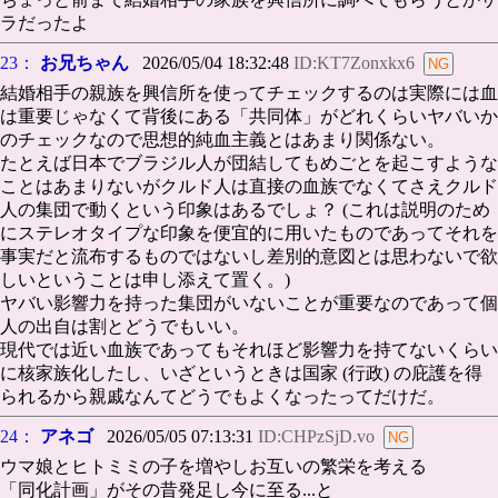
ラだったよ
23：
お兄ちゃん
2026/05/04 18:32:48
ID:KT7Zonxkx6
結婚相手の親族を興信所を使ってチェックするのは実際には血
は重要じゃなくて背後にある「共同体」がどれくらいヤバいか
のチェックなので思想的純血主義とはあまり関係ない。
たとえば日本でブラジル人が団結してもめごとを起こすような
ことはあまりないがクルド人は直接の血族でなくてさえクルド
人の集団で動くという印象はあるでしょ？ (これは説明のため
にステレオタイプな印象を便宜的に用いたものであってそれを
事実だと流布するものではないし差別的意図とは思わないで欲
しいということは申し添えて置く。)
ヤバい影響力を持った集団がいないことが重要なのであって個
人の出自は割とどうでもいい。
現代では近い血族であってもそれほど影響力を持てないくらい
に核家族化したし、いざというときは国家 (行政) の庇護を得
られるから親戚なんてどうでもよくなったってだけだ。
24：
アネゴ
2026/05/05 07:13:31
ID:CHPzSjD.vo
ウマ娘とヒトミミの子を増やしお互いの繁栄を考える
「同化計画」がその昔発足し今に至る...と