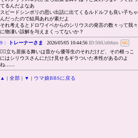
てるんだよなあ
スピードシンボリの思い出話に出てくるルドルフも良い子ちゃ
んだったので結局あれが素だよ
それ考えるとドロワイベからのシリウスの発言の数々って我々
に物凄い誤解を与えまくってないか？
9：
トレーナーさま
2026/05/05 10:44:56
ID:50iUz0rbzo
🐕‍🦺立ち居振る舞いは昔から優等生のそれだけど、その根っこ
にはシリウスさんにだけ見せるギラついた本性があるのよ
ね……
▲
|
全部
|
▼
|
ウマ娘BBSに戻る