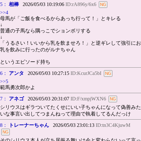
5：
相棒
2026/05/03 10:19:06
ID:rA896y/6x6
>>4
母馬が「ご飯を食べるからあっち行って！」とキレる
↓
普通の子馬なら隅っこでションボリする
↓
「うるさい！いいから乳を飲ませろ！」と逆ギレして強引にお
乳を飲みに行ったのがルナちゃん
というエピソード持ち
6：
アンタ
2026/05/03 10:27:15
ID:KcurJCa5bI
>>5
範馬勇次郎かよ
7：
アネゴ
2026/05/03 20:31:07
ID:F/xmpjWXN6
シリウスはギラついてたくせにいい子ちゃんになって偽善みた
いな事言い出してつまんねって理由で執着してるんだっけ
8：
トレーナーちゃん
2026/05/03 23:01:13
ID:tn3C4KjuwM
そのシリウス本人が立ち居振る舞いは今と変わらないって言っ