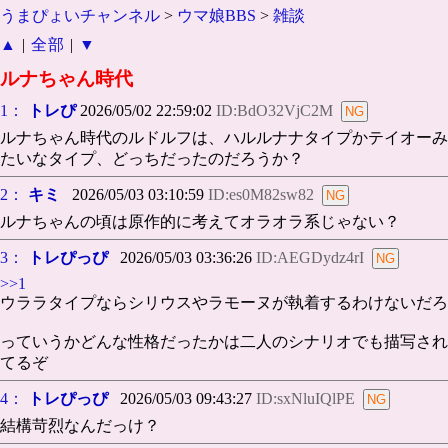
うまぴょいチャンネル
>
ウマ娘BBS
>
雑談
▲
|
全部
|
▼
ルナちゃん時代
1：
トレぴ
2026/05/02 22:59:02
ID:BdO32VjC2M
ルナちゃん時代のルドルフは、ハルルナナタイプかテイオーみ
たいなタイプ、どっちだったのだろうか？
2：
キミ
2026/05/03 03:10:59
ID:es0M82sw82
ルナちゃんの頃は原作的に考えてオラオラ系じゃない？
3：
トレぴっぴ
2026/05/03 03:36:26
ID:AEGDydz4rI
>>1
ウララタイプならシリウスやラモーヌが執着するわけないだろ
っていうかどんな性格だったかは二人のシナリオでも描写され
てるぞ
4：
トレぴっぴ
2026/05/03 09:43:27
ID:sxNluIQlPE
結構苛烈なんだっけ？