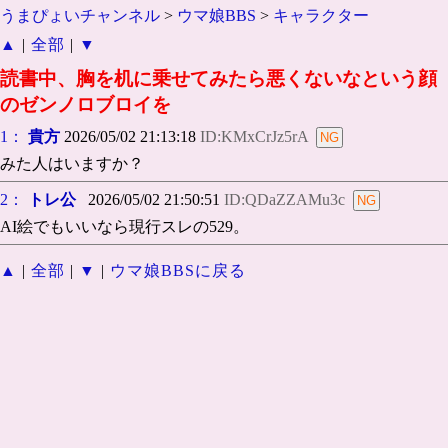
うまぴょいチャンネル
>
ウマ娘BBS
>
キャラクター
▲
|
全部
|
▼
読書中、胸を机に乗せてみたら悪くないなという顔
のゼンノロブロイを
1：
貴方
2026/05/02 21:13:18
ID:KMxCrJz5rA
みた人はいますか？
2：
トレ公
2026/05/02 21:50:51
ID:QDaZZAMu3c
AI絵でもいいなら現行スレの529。
▲
|
全部
|
▼
|
ウマ娘BBSに戻る