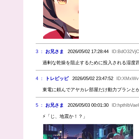
3 ：
お兄さま
2026/05/02 17:28:44
ID:BdO32Vj
過剰な乾燥を阻止するために投入される湿度
4 ：
トレピッピ
2026/05/02 23:47:52
ID:XMxWv
東電に頼んでアヤカレ部屋だけ動力プランと
5 ：
お兄さま
2026/05/03 00:01:30
ID:hpthIbVae
⚡「じ、地震か！？」