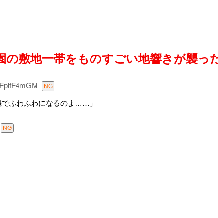
園の敷地一帯をものすごい地響きが襲っ
0FplfF4mGM
機でふわふわになるのよ……」