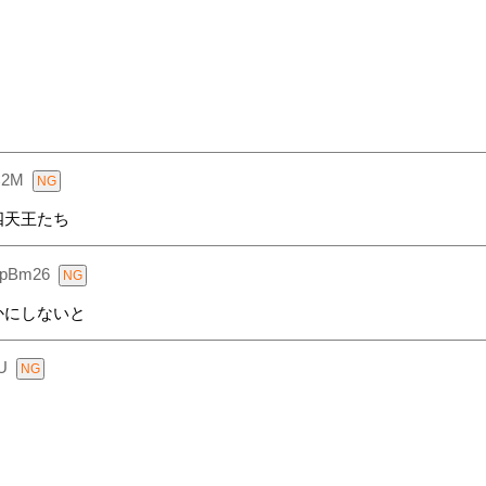
C2M
四天王たち
pBm26
かにしないと
U