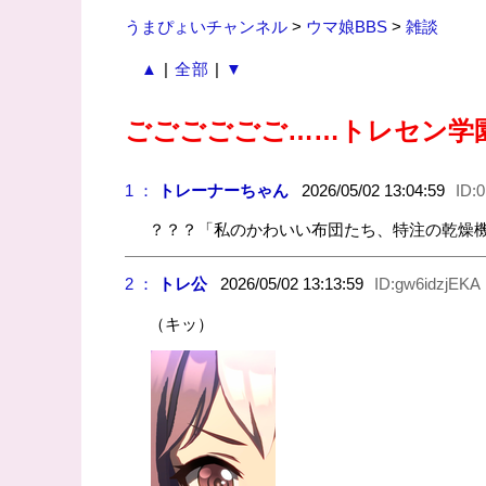
うまぴょいチャンネル
>
ウマ娘BBS
>
雑談
▲
|
全部
|
▼
ごごごごごご……トレセン学
1 ：
トレーナーちゃん
2026/05/02 13:04:59
ID:
？？？「私のかわいい布団たち、特注の乾燥
2 ：
トレ公
2026/05/02 13:13:59
ID:gw6idzjEKA
（キッ）