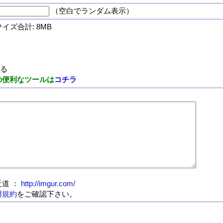
（空白でランダム表示）
サイズ合計: 8MB
する
の便利なツールは
コチラ
道 ：
http://imgur.com/
用規約
をご確認下さい。