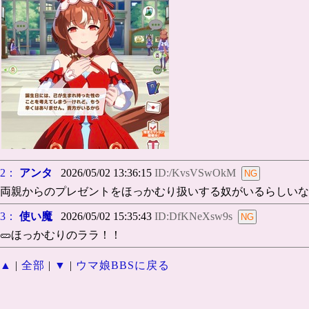
2：
アンタ
2026/05/02 13:36:15
ID:/KvsVSwOkM
両親からのプレゼントをほっかむり扱いする奴がいるらしいな
3：
使い魔
2026/05/02 15:35:43
ID:DfKNeXsw9s
🥒ほっかむりのララ！！
▲
|
全部
|
▼
|
ウマ娘BBSに戻る