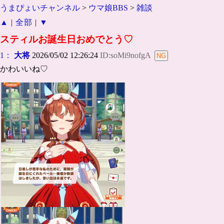
うまぴょいチャンネル
>
ウマ娘BBS
>
雑談
▲
|
全部
|
▼
スティルお誕生日おめでとう♡
1：
大将
2026/05/02 12:26:24
ID:soMi9nofgA
かわいいね♡