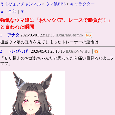
うまぴょいチャンネル
>
ウマ娘BBS
>
キャラクター
▲
|
全部
|
▼
強気なウマ娘に「おいババア、レースで勝負だ！」
と言われた瞬間
1：
アナタ
2026/05/01 23:12:33
ID:m7ahGbsmr6
担当ウマ娘のほうを見てしまったトレーナーの運命は
2：
トレぴっぴ
2026/05/01 23:15:15
ID:tsjoVW.sfU
「８０超えのおばあちゃんだと思ってたら痛い目見るわよ...フ
フフ」