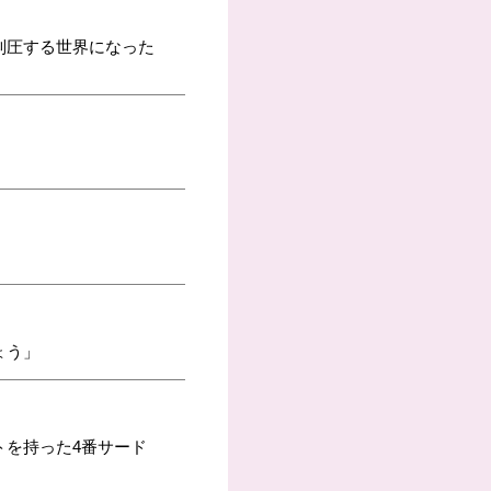
制圧する世界になった
ょう」
トを持った4番サード