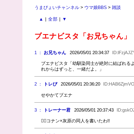
うまぴょいチャンネル
>
ウマ娘BBS
>
雑談
▲
|
全部
|
▼
ブエナビスタ「お兄ちゃん」
1 ：
お兄ちゃん
2026/05/01 20:34:37
ID:lFzjAJ
ブエナビスタ「幼馴染同士が絶対に結ばれる
れからはずっと、一緒だよ。」
2 ：
トレぴ
2026/05/01 20:36:20
ID:HAB6ZjmV
せやかてブエナ
3 ：
トレーナー君
2026/05/01 20:37:43
ID:gskO
🐕‍🦺コナン×灰原の同人を書いたわ!!