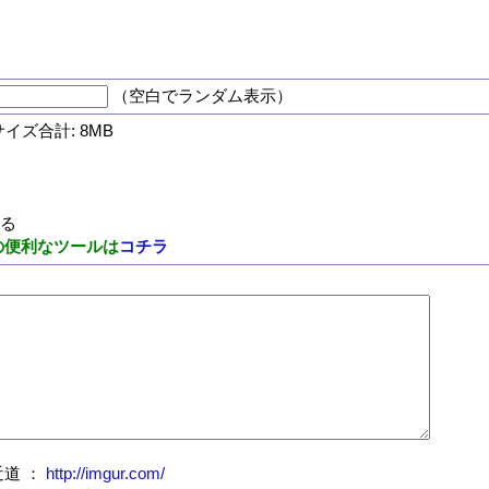
（空白でランダム表示）
サイズ合計: 8MB
する
の便利なツールは
コチラ
道 ：
http://imgur.com/