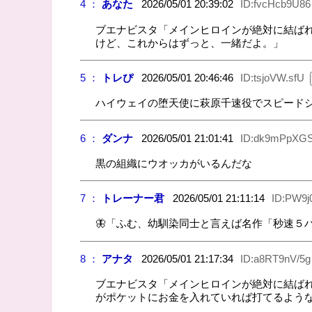
4 ：
あなた
2026/05/01 20:39:02
ID:fvcHcb9U86
ブエナビスタ「メインヒロインが絶対に結ば
けど、これからはずっと、一緒だよ。」
5 ：
トレぴ
2026/05/01 20:46:46
ID:tsjoVW.sfU
ハイウェイの堕天使に萩原千速役でスピード
6 ：
ダンナ
2026/05/01 21:01:41
ID:dk9mPpXG
黒の組織にウオッカがいるんだな
7 ：
トレーナー君
2026/05/01 21:11:14
ID:PW9j
🦋「ふむ、幼馴染同士と言えば名作「秒速５
8 ：
アナタ
2026/05/01 21:17:34
ID:a8RT9nV/5g
ブエナビスタ「メインヒロインが絶対に結ば
がポケットにお金を入れていれば打てるよう