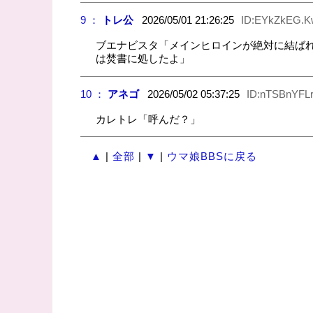
9 ：
トレ公
2026/05/01 21:26:25
ID:EYkZkEG.K
ブエナビスタ「メインヒロインが絶対に結ば
は焚書に処したよ」
10 ：
アネゴ
2026/05/02 05:37:25
ID:nTSBnYFLr
カレトレ「呼んだ？」
▲
|
全部
|
▼
|
ウマ娘BBSに戻る