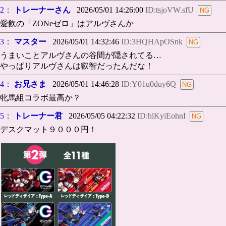
2：
トレーナーさん
2026/05/01 14:26:00
ID:tsjoVW.sfU
愛飲の「ZONeゼロ」はアルヴさんか
3：
マスター
2026/05/01 14:32:46
ID:3HQHApOSnk
うまいことアルヴさんの谷間が隠されてる…
やっぱりアルヴさんは叡智だったんだな！
4：
お兄さま
2026/05/01 14:46:28
ID:Y01u0duy6Q
牝馬組コラボ最高か？
5：
トレーナー君
2026/05/05 04:22:32
ID:hlKyiEohnI
デスクマット９０００円！