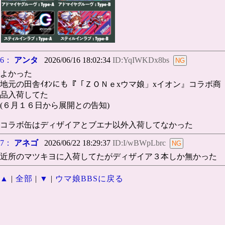
6：
アンタ
2026/06/16 18:02:34
ID:YqIWKDx8bs
よかった
地元の田舎ｲｵﾝにも『「ＺＯＮｅxウマ娘」xイオン』コラボ商
品入荷してた
(６月１６日から展開との告知)
コラボ缶はディザイアとブエナ以外入荷してなかった
7：
アネゴ
2026/06/22 18:29:37
ID:I/wBWpLbrc
近所のマツキヨに入荷してたがディザイア３本しか無かった
▲
|
全部
|
▼
|
ウマ娘BBSに戻る