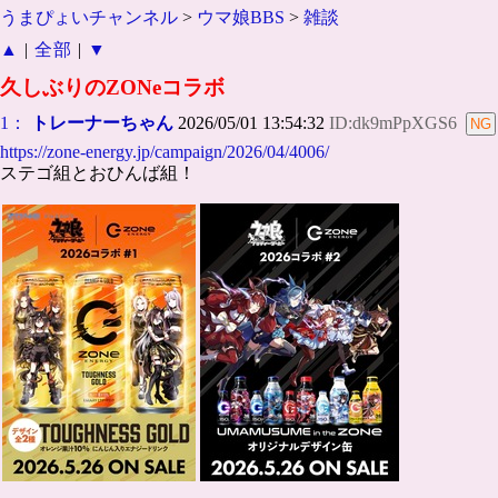
うまぴょいチャンネル
>
ウマ娘BBS
>
雑談
▲
|
全部
|
▼
久しぶりのZONeコラボ
1：
トレーナーちゃん
2026/05/01 13:54:32
ID:dk9mPpXGS6
https://zone-energy.jp/campaign/2026/04/4006/
ステゴ組とおひんば組！