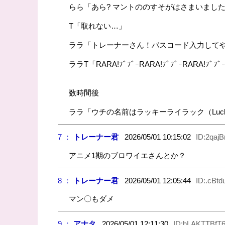
らら「あら? マントののすそがはさまいまし
T「取れない…」
ララ「トレーナーさん！パスコード入力して
ララT「RARA!ﾌﾞﾌﾞｰRARA!ﾌﾞﾌﾞｰRARA!
数時間後
ララ「ウチの名前はラッキーライラック（Lucky
7 ：
トレーナー君
2026/05/01 10:15:02
ID:2qajB
アニメ1期のブロワイエさんとか？
8 ：
トレーナー君
2026/05/01 12:05:44
ID:.cBt
マン〇もダメ
9 ：
アナタ
2026/05/01 12:11:30
ID:hLAKTTBfT