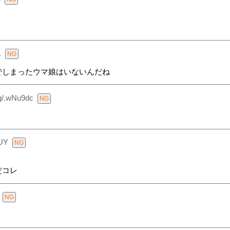
.
でしまったウマ娘はいないんだね
g/.wNu9dc
UY
だコレ