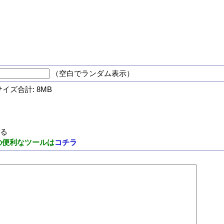
（空白でランダム表示）
サイズ合計: 8MB
する
の便利なツールは
コチラ