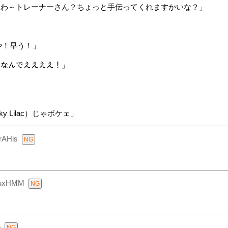
たわ～トレーナーさん？ちょっと手伝ってくれますかいな？」
や！早う！」
ﾌﾞﾌﾞｰなんでええええ！」
 Lilac）じゃボケェ」
rAHis
duxHMM
6