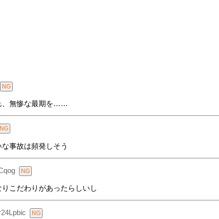
れ、無惨な最期を……
いな事故は頻発しそう
Cqog
なりこだわりがあったらしいし
r24Lpbic