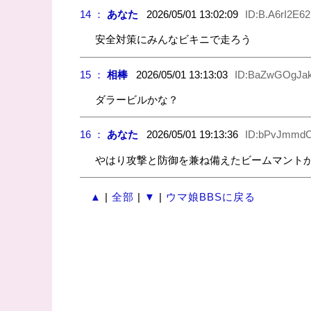
14 ：
あなた
2026/05/01 13:02:09
ID:B.A6rI2E62
安全対策にみんなビキニで走ろう
15 ：
相棒
2026/05/01 13:13:03
ID:BaZwGOgJa
ダラービルかな？
16 ：
あなた
2026/05/01 19:13:36
ID:bPvJmmd
やはり攻撃と防御を兼ね備えたビームマント
▲
|
全部
|
▼
|
ウマ娘BBSに戻る