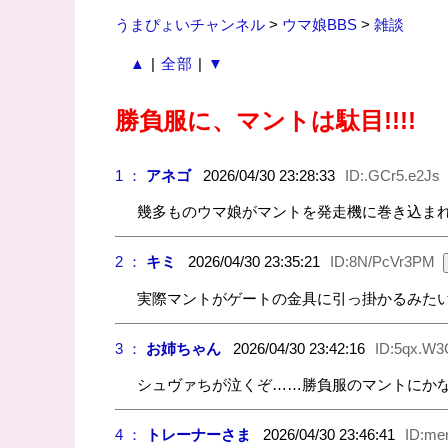
うまぴょいチャンネル
>
ウマ娘BBS
>
雑談
▲
|
全部
|
▼
勝負服に、マントは駄目!!!!
1 ：
アネゴ
2026/04/30 23:28:33
ID:.GCr5.e2Js
幾多ものウマ娘がマントを発走機に巻き込ま
2 ：
キミ
2026/04/30 23:35:21
ID:8N/PcVr3PM
実際マントがゲートの金具に引っ掛かるみた
3 ：
お姉ちゃん
2026/04/30 23:42:16
ID:5qx.W3
シュヴァちが泣くぞ……勝負服のマントにか
4 ：
トレーナーさま
2026/04/30 23:46:41
ID:me