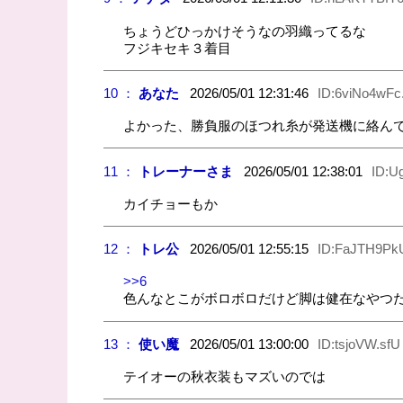
ちょうどひっかけそうなの羽織ってるな
フジキセキ３着目
10 ：
あなた
2026/05/01 12:31:46
ID:6viNo4wFc
よかった、勝負服のほつれ糸が発送機に絡ん
11 ：
トレーナーさま
2026/05/01 12:38:01
ID:U
カイチョーもか
12 ：
トレ公
2026/05/01 12:55:15
ID:FaJTH9Pk
>>6
色んなとこがボロボロだけど脚は健在なやつ
13 ：
使い魔
2026/05/01 13:00:00
ID:tsjoVW.sfU
テイオーの秋衣装もマズいのでは