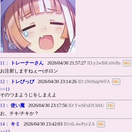
11：
トレーナーさん
2026/04/30 21:57:27
ID:y2wBKx0vBs
お注射しますねぇー(ボロン
12：
トレぴっぴ
2026/04/30 23:14:26
ID:1lW8aipWFA
>>11
そのつまようじをしまえよ
13：
使い魔
2026/04/30 23:17:56
ID:YwbFuDUkbU
お、チキ/チキか？
14：
キミ
2026/04/30 23:42:03
ID:rtL4wPycZA
>>13