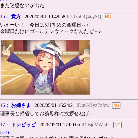
また迷惑なのが出た
15：
貴方
2026/05/01 10:48:58
ID:1zoOQ4qySQ
いえーい！ 今日は5月初めの金曜日～♪
金曜日だけにゴールデンウィークなんだぜ～♪
16：
お姉さま
2026/05/01 16:24:21
ID:nGHyz7zJcw
理事長と帰省してお義母様に挨拶せねば…
17：
トレピッピ
2026/05/01 17:00:05
ID:tsjoVW.sfU
>>16