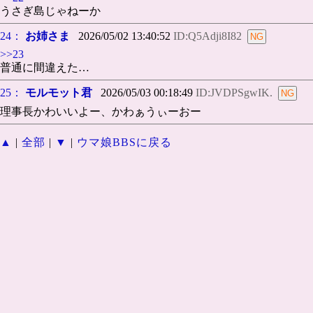
うさぎ島じゃねーか
24：
お姉さま
2026/05/02 13:40:52
ID:Q5Adji8I82
>>23
普通に間違えた…
25：
モルモット君
2026/05/03 00:18:49
ID:JVDPSgwIK.
理事長かわいいよー、かわぁうぃーおー
▲
|
全部
|
▼
|
ウマ娘BBSに戻る