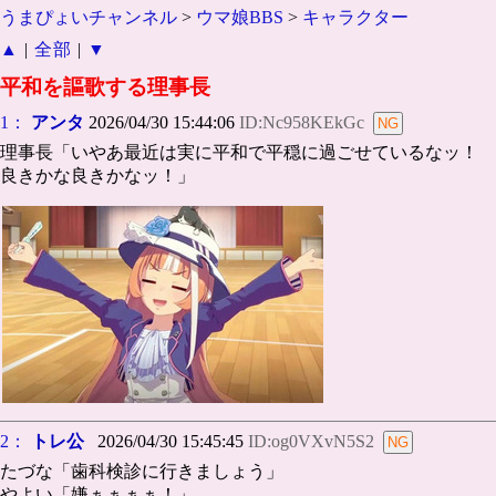
うまぴょいチャンネル
>
ウマ娘BBS
>
キャラクター
▲
|
全部
|
▼
平和を謳歌する理事長
1：
アンタ
2026/04/30 15:44:06
ID:Nc958KEkGc
理事長「いやあ最近は実に平和で平穏に過ごせているなッ！
良きかな良きかなッ！」
2：
トレ公
2026/04/30 15:45:45
ID:og0VXvN5S2
たづな「歯科検診に行きましょう」
やよい「嫌ぁぁぁぁ！」