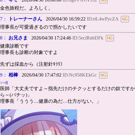
金色旅程だ。よろしく。
7：
トレーナーさん
2026/04/30 16:59:22
ID:rtL4wPycZA
理事長が可愛過ぎるので拐かしたいです
8：
お兄さま
2026/04/30 17:24:46
ID:5eciRnbDFk
健康診断です
理事長も診断の対象ですよ
先ずは採血から（注射針ｷﾗﾘ）
9：
相棒
2026/04/30 17:47:02
ID:Nc958KEkGc
>>8
医師「大丈夫ですよ～指先だけのチクッとするだけの奴ですか
ら～(パチッ)」
理事長「ううう…健康の為だ…仕方がない。」