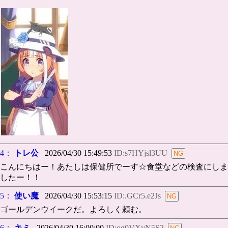
4：
トレ公
2026/04/30 15:49:53
ID:s7HYjsl3UU
こんにちはー！あたしは保健所でーす☆食堂などの検査にしま
したー！！
5：
使い魔
2026/04/30 15:53:15
ID:.GCr5.e2Js
ゴールデンウイークだ。よろしく頼む。
6：
キミ
2026/04/30 16:00:00
ID:og0VXvN5S2