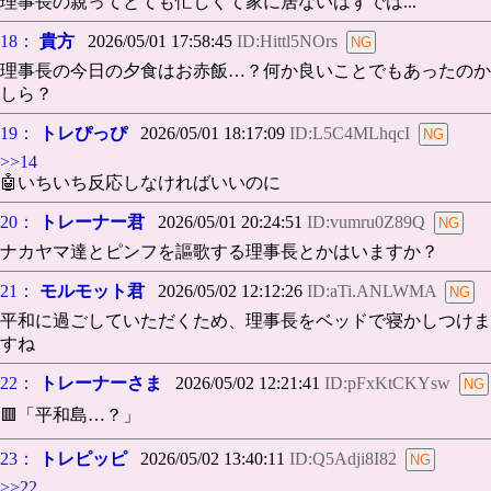
理事長の親ってとても忙しくて家に居ないはずでは...
18：
貴方
2026/05/01 17:58:45
ID:Hittl5NOrs
理事長の今日の夕食はお赤飯…？何か良いことでもあったのか
しら？
19：
トレぴっぴ
2026/05/01 18:17:09
ID:L5C4MLhqcI
>>14
🤖いちいち反応しなければいいのに
20：
トレーナー君
2026/05/01 20:24:51
ID:vumru0Z89Q
ナカヤマ達とピンフを謳歌する理事長とかはいますか？
21：
モルモット君
2026/05/02 12:12:26
ID:aTi.ANLWMA
平和に過ごしていただくため、理事長をベッドで寝かしつけま
すね
22：
トレーナーさま
2026/05/02 12:21:41
ID:pFxKtCKYsw
🟥「平和島…？」
23：
トレピッピ
2026/05/02 13:40:11
ID:Q5Adji8I82
>>22