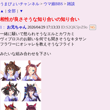
うまぴょいチャンネル
>
ウマ娘BBS
>
雑談
▲
|
全部
|
▼
相性が良さそうな知り合いの知り合い
1：
お兄ちゃん
2026/04/29 17:13:33
ID:S2QK5jvZ9o
一緒に騒いで怒られそうなエルとカワカミ
ヴィブロスのお願いを何でも聞きそうなキタサン
フラワーにオシャレを教えそうなフライト
みたいな組み合わせを下さい