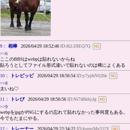
9：
相棒
2026/04/29 18:52:46
ID:l62.DIEQ7Q
>>6
ここのBBSはwebpは貼れないからね
貼ろうとしてファイル形式違いで貼れないのは稀によくある
10：
トレピッピ
2026/04/29 18:56:54
ID:y7yphN02bk
>>8
太いね♡
11：
トレぴ
2026/04/29 18:56:56
ID:Ni7sBkhyJg
>>9
webpをjpgかPNGにするの忘れて貼れなかった事何度もある。
今でもたまにやる。
12：
トレーナー
2026/04/29 22:34:22
ID:kumxMa552Y