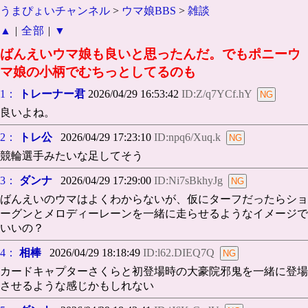
うまぴょいチャンネル
>
ウマ娘BBS
>
雑談
▲
|
全部
|
▼
ばんえいウマ娘も良いと思ったんだ。でもポニーウ
マ娘の小柄でむちっとしてるのも
1：
トレーナー君
2026/04/29 16:53:42
ID:Z/q7YCf.hY
良いよね。
2：
トレ公
2026/04/29 17:23:10
ID:npq6/Xuq.k
競輪選手みたいな足してそう
3：
ダンナ
2026/04/29 17:29:00
ID:Ni7sBkhyJg
ばんえいのウマはよくわからないが、仮にターフだったらショ
ーグンとメロディーレーンを一緒に走らせるようなイメージで
いいの？
4：
相棒
2026/04/29 18:18:49
ID:l62.DIEQ7Q
カードキャプターさくらと初登場時の大豪院邪鬼を一緒に登場
させるような感じかもしれない