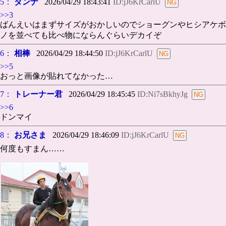
5：
ダンナ
2026/04/29 18:43:41
ID:jJ6KrCarlU
>>3
ばんえいはまずサイズがおかしいのでショーグンやヒシアケボ
ノを並べても比べ物にならんぐらいデカイぞ
6：
相棒
2026/04/29 18:44:50
ID:jJ6KrCarlU
>>5
おっと画像が貼れてなかった…
7：
トレーナー君
2026/04/29 18:45:45
ID:Ni7sBkhyJg
>>6
ドンマイ
8：
お兄さま
2026/04/29 18:46:09
ID:jJ6KrCarlU
何度もすまん……