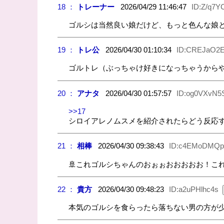
18 ：
トレーナー
2026/04/29 11:46:47
ID:Z/q7Y
ゴルシは当然良い娘だけど、もっと色んな娘
19 ：
トレ公
2026/04/30 01:10:34
ID:CREJaO2
ゴルトレ（ぶっちゃけ好きになっちゃうから
20 ：
アナタ
2026/04/30 01:57:57
ID:og0VXvN5
>>17
シロイアレノムスメを紹介されたらどう反応
21 ：
相棒
2026/04/30 09:38:43
ID:c4EMoDMQp
🚢これゴルシちゃんのおぉぉおおおおお！こ
22 ：
貴方
2026/04/30 09:48:23
ID:a2uPHlhc4s
本気のゴルシを食らったら落ちない男の方が