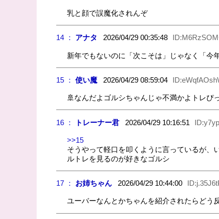
乳と顔で誤魔化されんぞ
14 ：
アナタ
2026/04/29 00:35:48
ID:M6RzSO
新年でもないのに「次こそは」じゃなく「今
15 ：
使い魔
2026/04/29 08:59:04
ID:eWqfAOs
🚢なんだよゴルシちゃんじゃ不満かよトレぴ
16 ：
トレーナー君
2026/04/29 10:16:51
ID:y7y
>>15
そうやって軽口を叩くように言っているが、
ルトレを見るのが好きなゴルシ
17 ：
お姉ちゃん
2026/04/29 10:44:00
ID:j.35J6
ユーバーなんとかちゃんを紹介されたらどう