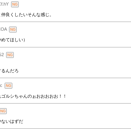
Cf.hY
と仲良くしたいそんな感じ。
EOA
やめてほしい）
S2
するんだろ
c
れゴルシちゃんのぉおおおおお！！
少ないはずだ