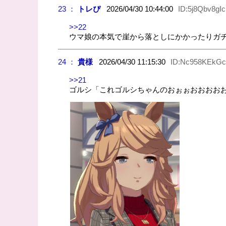
23 ：
トレぴ
2026/04/30 10:44:00
ID:5j8Qbv8gIc
>>22
ウマ娘の本気で崖から落としにかかったりガ
24 ：
貴様
2026/04/30 11:15:30
ID:Nc958KEkGc
>>21
ゴルシ「これゴルシちゃんのおぉぉおおおお