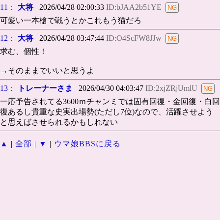
11：
大将
2026/04/28 02:00:33
ID:bJAA2b51YE
可愛い一本槍で戦うとかこれもう猫だろ
12：
大将
2026/04/28 03:47:44
ID:O4ScFW8JJw
求む、個性！
→そのままでいいと思うよ
13：
トレーナーさま
2026/04/30 04:03:47
ID:2xjZRjUmlU
一応予告されてる3600ｍチャンミでは固有回復・金回復・白回
復あるし貴重な史実出場勢(ただし7位)なので、活躍させよう
と思えばさせられるかもしれない
▲
|
全部
|
▼
|
ウマ娘BBSに戻る