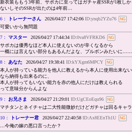
新衣装ももう3年前、サポカに至ってはガチャ産SSRが1枚しか
ないしそのSSRが出たのは4年前…
6：
トレーナーさん
2026/04/27 17:42:06
ID:ynqb2YZu76
可愛いから無問題
7：
マスター
2026/04/27 17:44:34
ID:0va8VFRKD6
サポカは優秀なほど本人に使えないのが辛くなるから
一概には言えない部分もあるんだよな、ブルボンみたいに……
8：
あなた
2026/04/27 19:38:41
ID:kYXgm6MPCY
本人が持っている能力を他人に教えるから本人に使用出来ない
なら納得も出来るのに、
本人が持ってもいない能力を赤の他人にだけは教えられる
って意味分からんよな
9：
お兄さま
2026/04/27 21:29:01
ID:UgCEoEqu96
マチタンとネイチャは二大性能微妙だけどガチャは回るキャラ
10：
トレーナー君
2026/04/27 22:40:58
ID:Ax8EEnTh1U
…今俺の嫁の悪口言ったか？