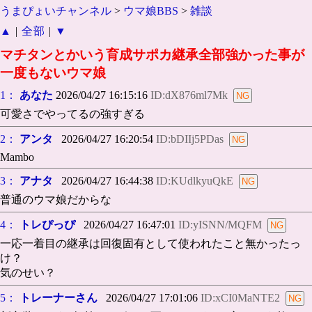
うまぴょいチャンネル
>
ウマ娘BBS
>
雑談
▲
|
全部
|
▼
マチタンとかいう育成サポカ継承全部強かった事が
一度もないウマ娘
1：
あなた
2026/04/27 16:15:16
ID:dX876ml7Mk
可愛さでやってるの強すぎる
2：
アンタ
2026/04/27 16:20:54
ID:bDIIj5PDas
Mambo
3：
アナタ
2026/04/27 16:44:38
ID:KUdlkyuQkE
普通のウマ娘だからな
4：
トレぴっぴ
2026/04/27 16:47:01
ID:yISNN/MQFM
一応一着目の継承は回復固有として使われたこと無かったっ
け？
気のせい？
5：
トレーナーさん
2026/04/27 17:01:06
ID:xCI0MaNTE2