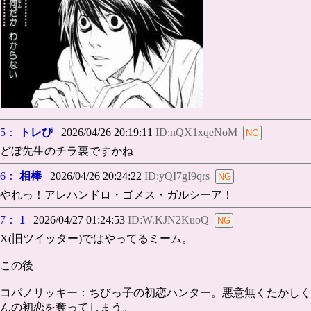
5：
トレぴ
2026/04/26 20:19:11
ID:nQX1xqeNoM
どぼ先生のチラ裏ですかね
6：
相棒
2026/04/26 20:24:22
ID:yQI7gI9qrs
やれっ！アレハンドロ・ゴメス・ガルシーア！
7：
1
2026/04/27 01:24:53
ID:W.KJN2KuoQ
X(旧ツイッター)ではやってるミーム。
この後
コパノリッキー：ちびっ子の初恋ハンター。悪意無くたかしく
んの初恋を奪ってしまう。