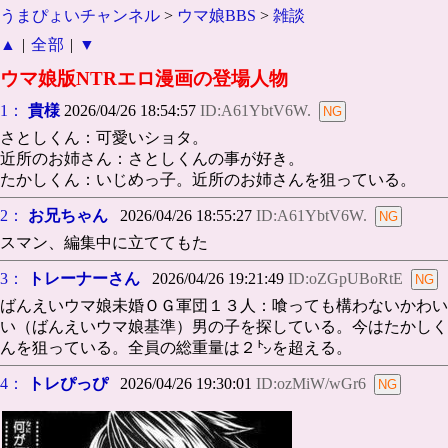
うまぴょいチャンネル
>
ウマ娘BBS
>
雑談
▲
|
全部
|
▼
ウマ娘版NTRエロ漫画の登場人物
1：
貴様
2026/04/26 18:54:57
ID:A61YbtV6W.
さとしくん：可愛いショタ。
近所のお姉さん：さとしくんの事が好き。
たかしくん：いじめっ子。近所のお姉さんを狙っている。
2：
お兄ちゃん
2026/04/26 18:55:27
ID:A61YbtV6W.
スマン、編集中に立ててもた
3：
トレーナーさん
2026/04/26 19:21:49
ID:oZGpUBoRtE
ばんえいウマ娘未婚ＯＧ軍団１３人：喰っても構わないかわい
い（ばんえいウマ娘基準）男の子を探している。今はたかしく
んを狙っている。全員の総重量は２㌧を超える。
4：
トレぴっぴ
2026/04/26 19:30:01
ID:ozMiW/wGr6