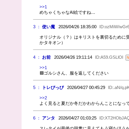
>>1
めちゃくちゃなAI絵ですね…
3 ：
使い魔
2026/04/26 18:35:00
ID:ozMiW/wGr
オリジナル（？）はキリストを裏切るために受
かタキオン）
4 ：
お前
2026/04/26 19:11:14
ID:A59.GSLlOI
>>1
🟩ゴルシさん、服を返してください
5 ：
トレぴっぴ
2026/04/27 00:45:29
ID:.aN/q.p
>>2
よく見ると夏だか冬だかわからんことになっ
6 ：
アンタ
2026/04/27 01:03:25
ID:XT2HObJA
スレタイが最後の脱糞に見えてもう寝たほう