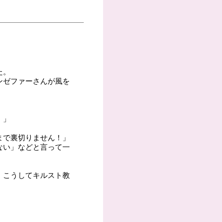
た。
ンゼファーさんが風を
。」
まで裏切りません！」
ない」などと言って一
、こうしてキルスト教