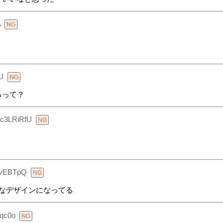
A
U
るって？
c3LRiRfU
svEBTpQ
なデザインになってる
0qc0o