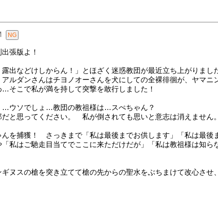
う
M
別出張版よ！
、露出などけしからん！」とほざく迷惑教団が最近立ち上がりまし
、アルダンさんはチヨノオーさんを犬にしての全裸徘徊が、ヤマニ
わ…そこで私が満を持して突撃を敢行しました！
！…ウソでしょ…教団の教祖様は…スぺちゃん？
部だと思ってください。 私が倒されても思いと意志は消えません
ゃんを捕獲！ さっきまで「私は最後までお供します」「私は最後
や「私はご馳走目当てでここに来ただけだが」「私は教祖様は知ら
ンギヌスの槍を突き立てて槍の先からの聖水をぶちまけて改心させ