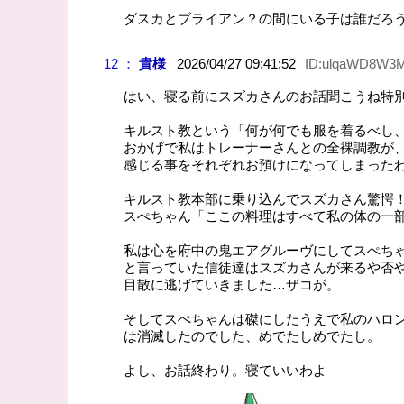
ダスカとブライアン？の間にいる子は誰だろ
12 ：
貴様
2026/04/27 09:41:52
ID:ulqaWD8W3
はい、寝る前にスズカさんのお話聞こうね特
キルスト教という「何が何でも服を着るべし
おかげで私はトレーナーさんとの全裸調教が
感じる事をそれぞれお預けになってしまった
キルスト教本部に乗り込んでスズカさん驚愕
スぺちゃん「ここの料理はすべて私の体の一
私は心を府中の鬼エアグルーヴにしてスぺち
と言っていた信徒達はスズカさんが来るや否
目散に逃げていきました…ザコが。
そしてスぺちゃんは磔にしたうえで私のハロ
は消滅したのでした、めでたしめでたし。
よし、お話終わり。寝ていいわよ