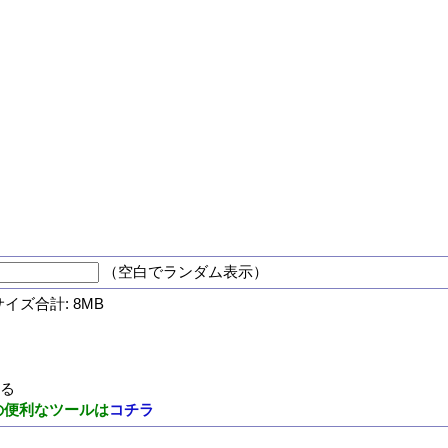
（空白でランダム表示）
サイズ合計: 8MB
する
の便利なツールは
コチラ