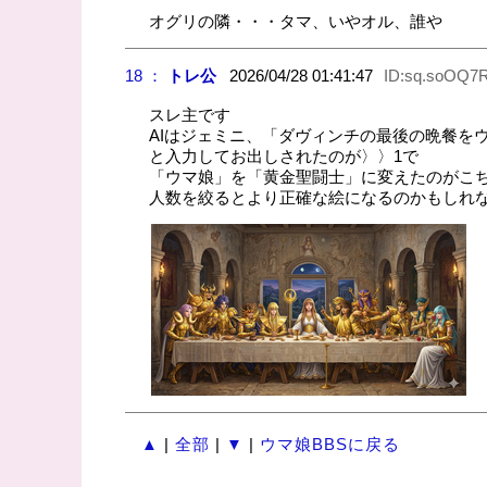
オグリの隣・・・タマ、いやオル、誰や
18 ：
トレ公
2026/04/28 01:41:47
ID:sq.soOQ7
スレ主です
AIはジェミニ、「ダヴィンチの最後の晩餐を
と入力してお出しされたのが〉〉1で
「ウマ娘」を「黄金聖闘士」に変えたのがこ
人数を絞るとより正確な絵になるのかもしれ
▲
|
全部
|
▼
|
ウマ娘BBSに戻る