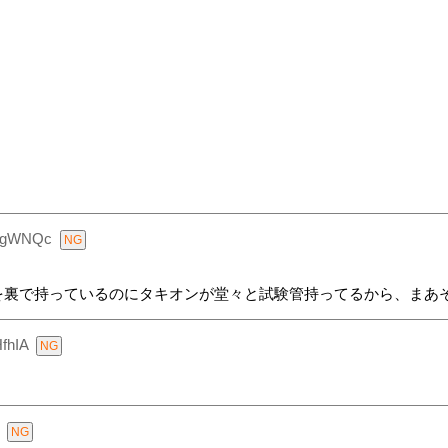
zgWNQc
を裏で持っているのにタキオンが堂々と試験管持ってるから、まあ
fhIA