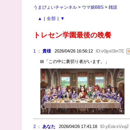
うまぴょいチャンネル
>
ウマ娘BBS
>
雑談
▲
|
全部
|
▼
トレセン学園最後の晩餐
1 ：
貴様
2026/04/26 16:56:12
ID:v0jysI3mTE
📅「この中に裏切り者がいます。」
2 ：
あなた
2026/04/26 17:41:18
ID:yEoicsVxq2