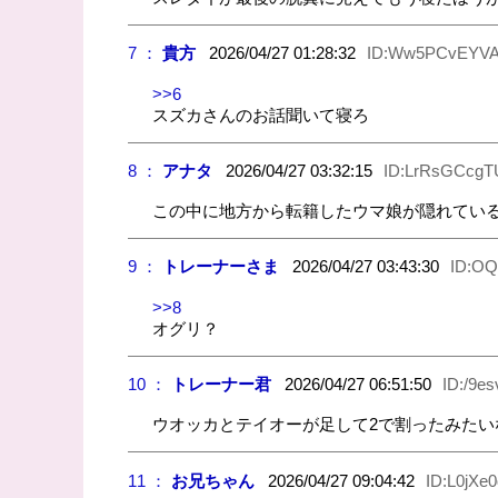
7 ：
貴方
2026/04/27 01:28:32
ID:Ww5PCvEYV
>>6
スズカさんのお話聞いて寝ろ
8 ：
アナタ
2026/04/27 03:32:15
ID:LrRsGCcgT
この中に地方から転籍したウマ娘が隠れてい
9 ：
トレーナーさま
2026/04/27 03:43:30
ID:OQ
>>8
オグリ？
10 ：
トレーナー君
2026/04/27 06:51:50
ID:/9e
ウオッカとテイオーが足して2で割ったみたい
11 ：
お兄ちゃん
2026/04/27 09:04:42
ID:L0jXe