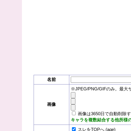
名前
※JPEG/PNG/GIFのみ。最大
画像
画像は3650日で自動削除
キャラを複数結合する他所様
スレをTOPへ (age)