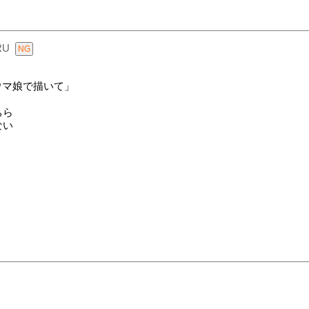
RU
ウマ娘で描いて」
ちら
ない