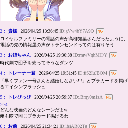
2：
貴様
2026/04/25 13:36:45
ID:gVw4bY7A9Q
ロイヤルファミリーの電話の声が高柳知葉さんだったように、
電話の先の情報屋の声がトランセンドってのは有りそう
3：
お姉ちゃん
2026/04/25 19:30:38
ID:rmwVqhMH/Y
時代劇で団子を売ってそうなダンツ
4：
トレーナー君
2026/04/25 19:31:45
ID:fiS2IuJBOM
「早くファン一号さんと結婚しなさい!!!」とプラカードを掲げ
るエイシンフラッシュ
5：
トレぴっぴ
2026/04/25 20:59:37
ID:.Brqy0m1zA
>>4
どんな映画のどんなシーンだよw
俺も隣で同じプラカード掲げるわ
6：
お前
2026/04/25 21:34:21
ID:lfsiAR02Tg