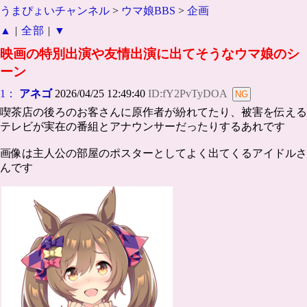
うまぴょいチャンネル
>
ウマ娘BBS
>
企画
▲
|
全部
|
▼
映画の特別出演や友情出演に出てそうなウマ娘のシ
ーン
1：
アネゴ
2026/04/25 12:49:40
ID:fY2PvTyDOA
喫茶店の後ろのお客さんに原作者が紛れてたり、被害を伝える
テレビが実在の番組とアナウンサーだったりするあれです
画像は主人公の部屋のポスターとしてよく出てくるアイドルさ
んです