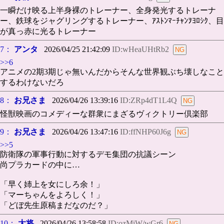
一瞬だけ映る上半身裸のトレーナー、全身発光するトレーナ
ー、鉄球をジャグリングするトレーナー、ｱｽﾄﾝﾏｰﾁｬﾝｦﾖﾛｼｸ、目
が真っ赤に光るトレーナー
7：
アンタ
2026/04/25 21:42:09
ID:wHeaUHtRb2
>>6
アニメの2期3期じゃ無いんだからそんな世界観ぶち壊しなこと
するわけないだろ
8：
お兄さま
2026/04/26 13:39:16
ID:ZRp4dT1L4Q
怪獣映画のコメディーな群衆にまざるヴィクトリー倶楽部
9：
お兄さま
2026/04/26 13:47:16
ID:ffNHP60J6g
>>5
防衛隊の軍事行動に対するデモ集団の抗議シーン
尚プラカードの中に…
「早く姉上を女にしろ余！」
「マーちゃんをよろしく！」
「どぼ先生原稿まだなのだ？」
10：
大将
2026/04/26 13:58:58
ID:ozMiW/wGr6