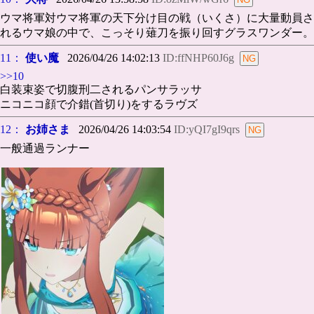
ウマ将軍対ウマ将軍の天下分け目の戦（いくさ）に大量動員さ
れるウマ娘の中で、こっそり薙刀を振り回すグラスワンダー。
11：
使い魔
2026/04/26 14:02:13
ID:ffNHP60J6g
>>10
白装束姿で切腹刑二されるパンサラッサ
ニコニコ顔で介錯(首切り)をするラヴズ
12：
お姉さま
2026/04/26 14:03:54
ID:yQI7gI9qrs
一般通過ランナー