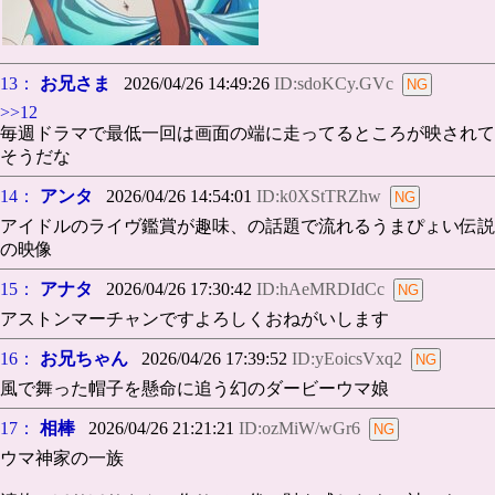
13：
お兄さま
2026/04/26 14:49:26
ID:sdoKCy.GVc
>>12
毎週ドラマで最低一回は画面の端に走ってるところが映されて
そうだな
14：
アンタ
2026/04/26 14:54:01
ID:k0XStTRZhw
アイドルのライヴ鑑賞が趣味、の話題で流れるうまぴょい伝説
の映像
15：
アナタ
2026/04/26 17:30:42
ID:hAeMRDIdCc
アストンマーチャンですよろしくおねがいします
16：
お兄ちゃん
2026/04/26 17:39:52
ID:yEoicsVxq2
風で舞った帽子を懸命に追う幻のダービーウマ娘
17：
相棒
2026/04/26 21:21:21
ID:ozMiW/wGr6
ウマ神家の一族