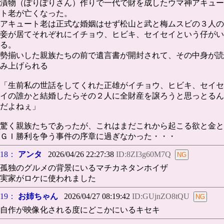
漬物（ぽりぽりさん）作りで一代で財を成したウマ神アキュー
ト老が亡くなった。
アキュート老は正式な婚姻はせず松山と武と梅ムスビの３人の
妾が居てそれぞれにイチョウ、ヒビキ、セイセイという仔がい
る。
勢揃いした親族たちの前で遺言書が開封されて、その中身が読
み上げられる
「生前私の世話をしてくれた正雄がイチョウ、ヒビキ、セイセ
イの誰かと結婚したらその２人に全財産を譲ろうと思っとるん
だよねぇ」
驚く親族たちであったが、これはまだこれから起こる欲と金と
ＧＩ勝利を争う事件の序章に過ぎなかった・・・
18：
アンタ
2026/04/26 22:27:38
ID:8ZI3g60M7Q
孤独のグルメの背景にいるマチカネタンホイザ
実家がロケに使われました
19：
お姉ちゃん
2026/04/27 08:19:42
ID:GUjnZO8tQU
自作が映像化される度にどこかにいるキセキ