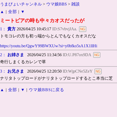
うまぴょいチャンネル
>
ウマ娘BBS
>
雑談
▲
|
全部
|
▼
ミートピアの時も中々カオスだったが
1：
貴方
2026/04/25 10:45:17
ID:S7vbvjJAa.
トモコレの方も初っ端からとんでもなくカオスだな
https://youtu.be/QgwY99BWXUw?si=y0bfko5sA1X1llHi
2：
お姉さま
2026/04/25 11:34:56
ID:U.P87ox9DA
奇行しまくるカレンで草
3：
お兄さま
2026/04/25 12:20:50
ID:WjpCNe5ZeY
ナリタトップロードがナリタトップロードするとこ本当に芝
▲
|
全部
|
▼
|
ウマ娘BBSに戻る