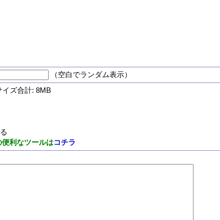
（空白でランダム表示）
サイズ合計: 8MB
する
の便利なツールは
コチラ