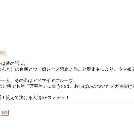
今は昔の話…。
れんと）の台頭とウマ娘レース禁止ノ件こと廃走令により、ウマ娘
が一人、その名はアドマイヤグルーヴ。
が営む何でも屋『万事屋』に集うのは、おっぱいのついたメガネ掛け
！笑えて泣ける人情SFコメディ！