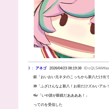
3 ：
アネゴ
2026/04/23 08:19:38
ID:cQLSAWtfa
銀「おいおい元ネタのこっちから新八だけ出
神「ふざけんなよ新八！お前だけズルいアル
👓️「いや誰が眼鏡だああああ！」
ってのを受信した