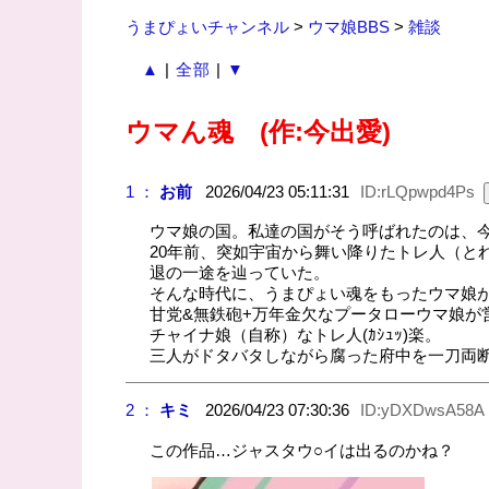
うまぴょいチャンネル
>
ウマ娘BBS
>
雑談
▲
|
全部
|
▼
ウマん魂 (作:今出愛)
1 ：
お前
2026/04/23 05:11:31
ID:rLQpwpd4Ps
ウマ娘の国。私達の国がそう呼ばれたのは、
20年前、突如宇宙から舞い降りたトレ人（と
退の一途を辿っていた。
そんな時代に、うまぴょい魂をもったウマ娘
甘党&無鉄砲+万年金欠なプータローウマ娘
チャイナ娘（自称）なトレ人(ｶｼｭｯ)楽。
三人がドタバタしながら腐った府中を一刀両断
2 ：
キミ
2026/04/23 07:30:36
ID:yDXDwsA58A
この作品…ジャスタウ○イは出るのかね？