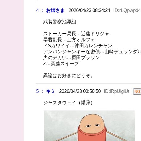
4 ：
お姉さま
2026/04/23 08:34:24
ID:rLQpwpd
武装警察池添組
ストーカー局長…近藤ドリジャ
暴君副長…土方オルフェ
ドSカワイイ…沖田カレンチャン
アンパンジャンキーな密偵…山崎デュランダ
声のデカい…原田ブラワン
Z…斎藤スイープ
異論はお好きにどうぞ。
5 ：
キミ
2026/04/23 09:50:50
ID:lRpUlglUtI
ジャスタウェイ（爆弾）