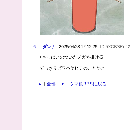
6 ：
ダンナ
2026/04/23 12:12:26
ID:5XCBSRef.2
>おっぱいのついたメガネ掛け器
てっきりビワハヤヒデのことかと
▲
|
全部
|
▼
|
ウマ娘BBSに戻る