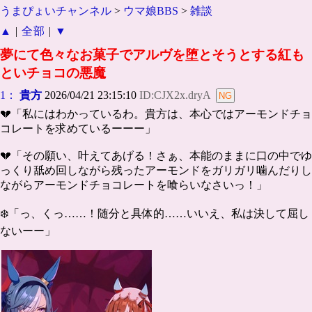
うまぴょいチャンネル
>
ウマ娘BBS
>
雑談
▲
|
全部
|
▼
夢にて色々なお菓子でアルヴを堕とそうとする紅も
といチョコの悪魔
1：
貴方
2026/04/21 23:15:10
ID:CJX2x.dryA
💔「私にはわかっているわ。貴方は、本心ではアーモンドチョ
コレートを求めているーーー」
💔「その願い、叶えてあげる！さぁ、本能のままに口の中でゆ
っくり舐め回しながら残ったアーモンドをガリガリ噛んだりし
ながらアーモンドチョコレートを喰らいなさいっ！」
❄️「っ、くっ……！随分と具体的……いいえ、私は決して屈し
ないーー」