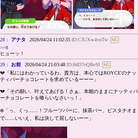
28：
アナタ
2026/04/24 11:02:35
ID:CJUXw4vuTw
>>8
ヒューッ！
29：
お前
2026/04/24 21:03:48
ID:8dD7eQBeSI
💔「私にはわかっているわ。貴方は、本心ではROYCE'のナッ
ティバーチョコレートを求めているーーー」
💔「その願い、叶えてあげる！さぁ、本能のままにナッティバ
ーチョコレートを喰らいなさいっ！」
❄️「っ、くっ……！フルーツバーに、抹茶バー、ピスタチオま
で……いいえ、私は決して屈しないーー」