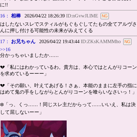
に!!
16：
相棒
2026/04/22 18:26:39
ID:nGvwJI.IME
はしたないスレでスティルがもぐもぐしてたもの全てアルヴさ
んに押し付ける可能性の未来がみえてくる
17：
お兄ちゃん
2026/04/22 19:43:44
ID:ZKsKAMMMho
>>16
分かっちゃいましたか……
💔「私にはわかっているわ。貴方は、本心ではとんがりコーン
を求めているーーー」
💔「その願い、叶えてあげる！さぁ、本能のままに左手の指に
はめて鬼の手をしながらとんがりコーンを喰らいなさいっ！」
❄️「っ、くっ……！同じスレ主だからって……いいえ、私は決
して屈しないーー」