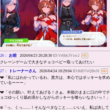
26：
お前
2026/04/23 20:28:30
ID:Vr6hk3Vzw2
クレーンゲームで大きなチョコベビー取ってあげたい
27：
トレーナーさん
2026/04/24 10:29:04
ID:8dD7eQBeSI
💔「私にはわかっているわ。貴方は、本心ではポッキーを求め
ているーーー」
💔「その願い、叶えてあげる！さぁ、本能のままに口の中でチ
ョコゆっくり舐め溶かしながらポッキーを喰らいなさいっ！」
❄️「っ、くっ……！そんなベタなこと……いいえ、私は決して