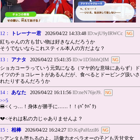
12：
トレーナー君
2026/04/22 14:33:48
ID:wjU9yIRWCc
紅ちゃんの方も甘い物は好きなんだろうか
そうでないならこれスティル本人の方だよな？
13：
アナタ
2026/04/22 15:41:35
ID:w1D5hbhQIM
ショカコーラっていう元気になる（マヤ的な意味にあらず）ド
イツのチョコレートがあるんだが、食べるとドーピング扱いさ
れたりするんだろうか
14：
あなた
2026/04/22 16:11:56
ID:neN76jeJ9.
>>5
🍔<くっ…！身体が勝手に……！！(ﾊﾟｸﾊﾟｸ)
💔<それは私の力じゃありませんよ？
15：
相棒
2026/04/22 16:24:27
ID:KqPaHzziI6
✨アンタも堕ちるのよ。語彙力オペラオーの子ども舌甘党女