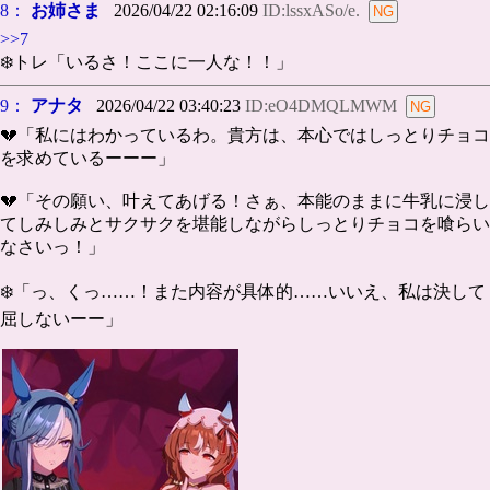
8：
お姉さま
2026/04/22 02:16:09
ID:lssxASo/e.
>>7
❄️トレ「いるさ！ここに一人な！！」
9：
アナタ
2026/04/22 03:40:23
ID:eO4DMQLMWM
💔「私にはわかっているわ。貴方は、本心ではしっとりチョコ
を求めているーーー」
💔「その願い、叶えてあげる！さぁ、本能のままに牛乳に浸し
てしみしみとサクサクを堪能しながらしっとりチョコを喰らい
なさいっ！」
❄️「っ、くっ……！また内容が具体的……いいえ、私は決して
屈しないーー」