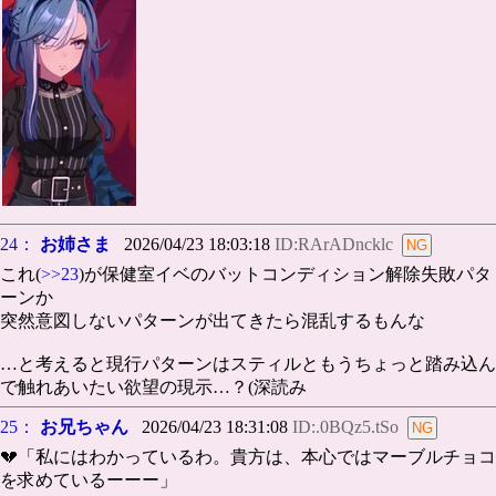
24：
お姉さま
2026/04/23 18:03:18
ID:RArADncklc
これ(
>>23
)が保健室イベのバットコンディション解除失敗パタ
ーンか
突然意図しないパターンが出てきたら混乱するもんな
…と考えると現行パターンはスティルともうちょっと踏み込ん
で触れあいたい欲望の現示…？(深読み
25：
お兄ちゃん
2026/04/23 18:31:08
ID:.0BQz5.tSo
💔「私にはわかっているわ。貴方は、本心ではマーブルチョコ
を求めているーーー」