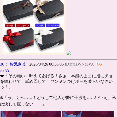
36：
お兄さま
2026/04/26 06:36:05
ID:nf1zWNtGyA
>>33
💔「その願い、叶えてあげる！さぁ、本能のままに指にチョコ
を纏わせて！舐め回して！ヤンヤンつけボーを喰らいなさい
っ！」
❄️「っ、くっ……！どうして他人が夢に干渉を……いいえ、私
は決して屈しないーー」