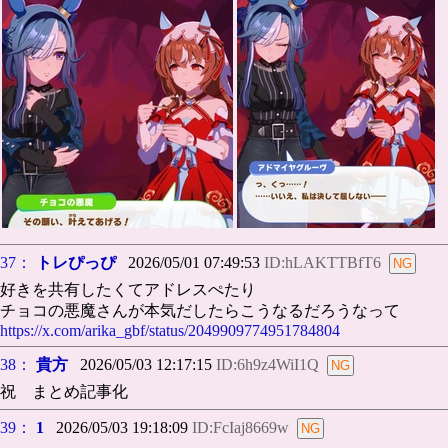
37：
トレぴっぴ
2026/05/01 07:49:53
ID:hLAKTTBfT6
好きを共有したくてアドレスぺたり
チョコの悪魔さんが本気だしたらこうなるだろうなって
https://x.com/arika_gbf/status/2049909774951784804
38：
貴方
2026/05/03 12:17:15
ID:6h9z4WiI1Q
祝 まとめ記事化
39：
1
2026/05/03 19:18:09
ID:FcIaj8669w