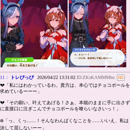
11：
トレぴっぴ
2026/04/22 13:31:02
ID:ZKsKAMMMho
💔「私にはわかっているわ。貴方は、本心ではチョコボールを
求めているーーー」
💔「その願い、叶えてあげる！さぁ、本能のままに手に出さず
に直接口に注ぎこんでチョコボールを喰らいなさいっ！」
❄️「っ、くっ……！そんなわんぱくなことを……いいえ、私は
決して屈しないーー」