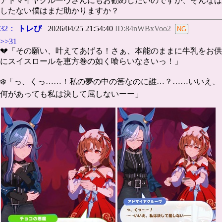
アドマイヤグルーヴさんにもお勧めしたいのですが、そんなは
したない僕はまだ助かりますか？
32：
トレぴ
2026/04/25 21:54:40
ID:84nWBxVoo2
>>31
💔「その願い、叶えてあげる！さぁ、本能のままに牛乳をお供
にスイスロールを恵方巻の如く喰らいなさいっ！」
❄️「っ、くっ……！私の夢の中の筈なのに誰…？……いいえ、
何があっても私は決して屈しないーー」