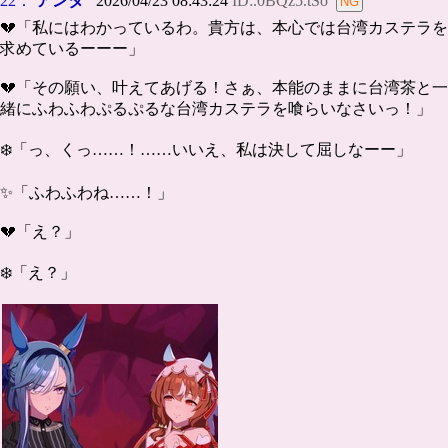
22：
アンタ
2026/04/23 08:43:24
ID:.0BQz5.tSo
💔「私にはわかっているわ。貴方は、本心では台湾カステラを
求めているーーー」
💔「その願い、叶えてあげる！さぁ、本能のままに台湾茶と一
緒にふわふわぷるぷるな台湾カステラを喰らいなさいっ！」
❄️「っ、くっ……！……いいえ、私は決して屈しなーー」
✨「ふわふわね……！」
💔「え？」
❄️「え？」