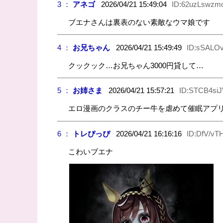
3 ：
アネゴ
2026/04/21 15:49:04
ID:62uzLswzm
ブエナさんは裏表のない素敵なウマ娘です
4 ：
お兄ちゃん
2026/04/21 15:49:49
ID:sSALO
クックック…お兄ちゃん3000円貸して…
5 ：
お姉さま
2026/04/21 15:57:21
ID:STCB4siJ
エロ漫画のクラスのチー牛を虐めて催眠アプ
6 ：
トレぴっぴ
2026/04/21 16:16:16
ID:DfV/vT
こわいブエナ