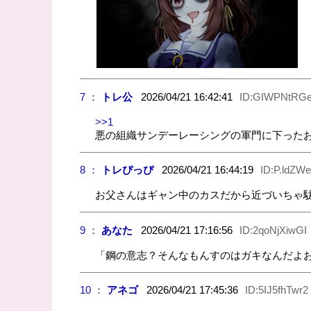
7 ：
トレ公
2026/04/21 16:42:41
ID:GIWPNtRG
>>1
悪の組織サンデーレーシングの軍門に下った
8 ：
トレぴっぴ
2026/04/21 16:44:19
ID:P.ldZW
お父さんはギャン中のカスだから近づいちゃ
9 ：
あなた
2026/04/21 17:16:56
ID:2qoNjXiwGI
「鋼の意志？そんなもんすのはガキなんだよ
10 ：
アネゴ
2026/04/21 17:45:36
ID:5IJ5fhTwr2