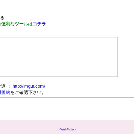
する
の便利なツールは
コチラ
道 ：
http://imgur.com/
用規約
をご確認下さい。
-
WebPatio
-