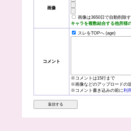
画像
画像は3650日で自動削除
キャラを複数結合する他所様
スレをTOPへ (age)
コメント
※コメントは15行まで
※画像などのアップロードの近
※コメント書き込みの前に
利