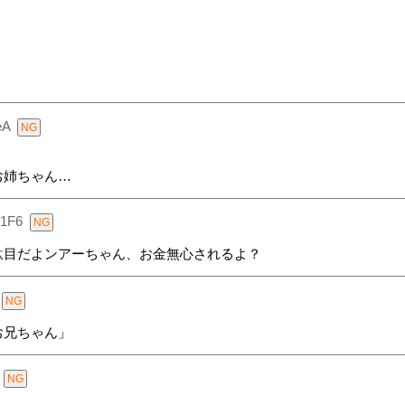
eA
お姉ちゃん…
e1F6
駄目だよンアーちゃん、お金無心されるよ？
お兄ちゃん」