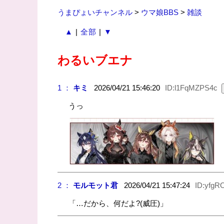
うまぴょいチャンネル
>
ウマ娘BBS
>
雑談
▲
|
全部
|
▼
わるいブエナ
1 ：
キミ
2026/04/21 15:46:20
ID:l1FqMZPS4c
うっ
2 ：
モルモット君
2026/04/21 15:47:24
ID:yfgR
「…だから、何だよ?(威圧)」