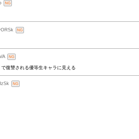
o
vORSk
VA
リで復讐される優等生キャラに見える
HzSk