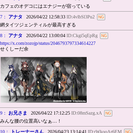
カフェのオデコにはエナジーが宿っている
7：
アナタ
2026/04/22 12:58:33
ID:4vlbSl3Pu2
網タイツジェンティルが最高すぎる
8：
アナタ
2026/04/22 13:00:04
ID:Ckgi5qEpRg
https://x.com/zozojp/status/2046793797334614227
せくしーだ余
9：
お兄さま
2026/04/22 17:12:25
ID:08mSazg.xA
みんな腰の位置高いなぁ…！
10：
トレーナーさん
2026/04/23 13:14:41
ID:rWkooAr6EM