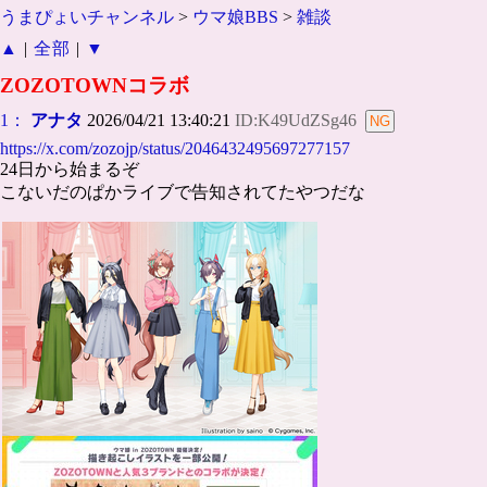
うまぴょいチャンネル
>
ウマ娘BBS
>
雑談
▲
|
全部
|
▼
ZOZOTOWNコラボ
1：
アナタ
2026/04/21 13:40:21
ID:K49UdZSg46
https://x.com/zozojp/status/2046432495697277157
24日から始まるぞ
こないだのぱかライブで告知されてたやつだな