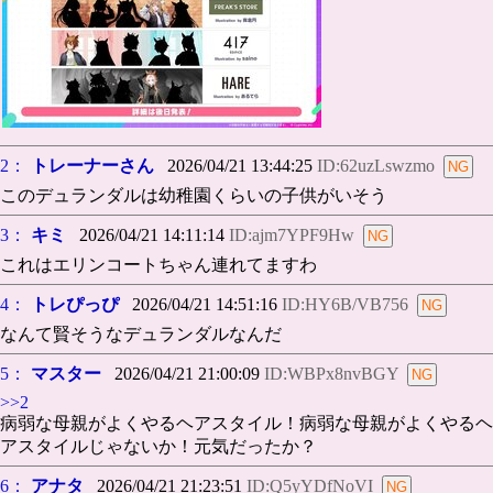
2：
トレーナーさん
2026/04/21 13:44:25
ID:62uzLswzmo
このデュランダルは幼稚園くらいの子供がいそう
3：
キミ
2026/04/21 14:11:14
ID:ajm7YPF9Hw
これはエリンコートちゃん連れてますわ
4：
トレぴっぴ
2026/04/21 14:51:16
ID:HY6B/VB756
なんて賢そうなデュランダルなんだ
5：
マスター
2026/04/21 21:00:09
ID:WBPx8nvBGY
>>2
病弱な母親がよくやるヘアスタイル！病弱な母親がよくやるヘ
アスタイルじゃないか！元気だったか？
6：
アナタ
2026/04/21 21:23:51
ID:Q5yYDfNoVI