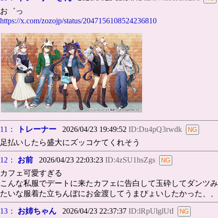
お゛っ
https://x.com/zozojp/status/2047156108524236810
11：
トレーナー
2026/04/23 19:49:52
ID:Du4pQ3rwdk
足払いしたら盛大にズッコケてくれそう
12：
お前
2026/04/23 22:03:23
ID:4zSU1hsZgs
カフェ可愛すぎる
こんな私服でデートに来たカフェに告白して玉砕してダンツみ
たいな服着た立ちんぼにお金渡してうまぴょいしたかった、、
13：
お姉ちゃん
2026/04/23 22:37:37
ID:lRpUlglUtI