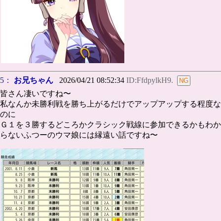
5：
お兄ちゃん
2026/04/21 08:52:34
ID:FfdpylkH9.
皆さん凄いですね〜
私なんか未勝利戦を勝ち上がるだけでアップアップする程度な
のに
Ｇ１を３勝するどころかクラシック戦線に参加できるかもわか
らないふつーのウマ娘には縁遠い話ですね〜