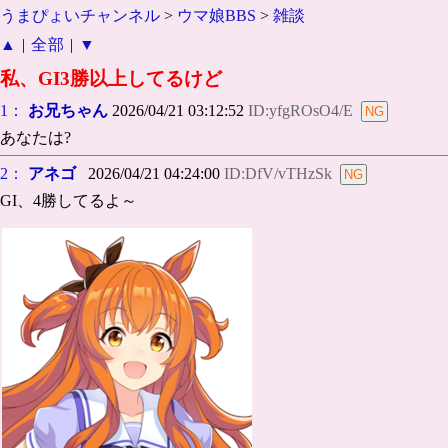
うまぴょいチャンネル
>
ウマ娘BBS
>
雑談
▲
|
全部
|
▼
私、GI3勝以上してるけど
1：
お兄ちゃん
2026/04/21 03:12:52
ID:yfgROsO4/E
あなたは?
2：
アネゴ
2026/04/21 04:24:00
ID:DfV/vTHzSk
GI、4勝してるよ～