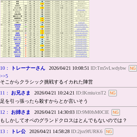
10：
トレーナーさん
2026/04/21 10:08:51
ID:Tm5vLwdybw
>>5
そこからクラシック挑戦するイカれた陣営
11：
お兄さま
2026/04/21 10:24:21
ID:IKmiu/cnT2
足を引っ張ったら殺すからとか言いそう
12：
お姉さま
2026/04/21 14:30:03
ID:9M0fsM0ClE
もしかしてオペのグランドクロスはとんでもないのでは？
13：
トレ公
2026/04/21 14:58:28
ID:2jsx9fURK6