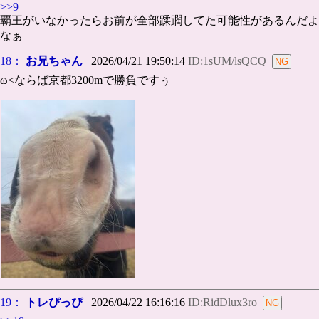
>>9
覇王がいなかったらお前が全部蹂躙してた可能性があるんだよ
なぁ
18：
お兄ちゃん
2026/04/21 19:50:14
ID:1sUM/lsQCQ
ω<ならば京都3200mで勝負ですぅ
19：
トレぴっぴ
2026/04/22 16:16:16
ID:RidDlux3ro