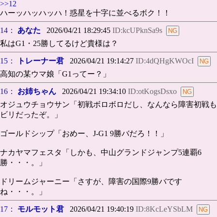
>>12
ハーッハッハッハ！惑星を十字に並べるボク！！
14：
あなた
2026/04/21 18:29:45
ID:kcUPknSa9s
私はG1・25勝してるけど貴様は？
15：
トレーナー君
2026/04/21 19:14:27
ID:4dQHgKWOcI
高知の某ウマ娘「G1ってー？」
16：
お姉ちゃん
2026/04/21 19:34:10
ID:otKogsDsxo
オジュウチョウサン「初戦ボロボロだし、なんなら障害初戦も
ビリだったぞ。」
ゴールドシップ「おめー、J-G1 9勝バだろ！！」
ナカヤマフェスタ「しかも、中山グランドジャンプ5連覇6
勝・・・。」
ドリームジャーニー「さすが、障害の国際9勝バです
ね・・・。」
17：
モルモット君
2026/04/21 19:40:19
ID:8KcLeYSbLM