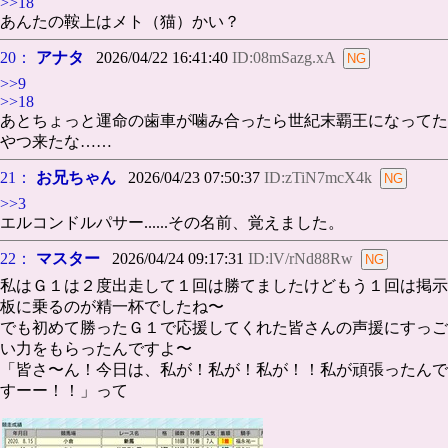
>>18
あんたの鞍上はメト（猫）かい？
20：
アナタ
2026/04/22 16:41:40
ID:08mSazg.xA
>>9
>>18
あとちょっと運命の歯車が噛み合ったら世紀末覇王になってた
やつ来たな……
21：
お兄ちゃん
2026/04/23 07:50:37
ID:zTiN7mcX4k
>>3
エルコンドルパサー......その名前、覚えました。
22：
マスター
2026/04/24 09:17:31
ID:lV/rNd88Rw
私はＧ１は２度出走して１回は勝てましたけどもう１回は掲示
板に乗るのが精一杯でしたね〜
でも初めて勝ったＧ１で応援してくれた皆さんの声援にすっご
い力をもらったんですよ〜
「皆さ〜ん！今日は、私が！私が！私が！！私が頑張ったんで
すーー！！」って