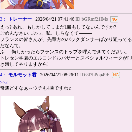
3：
トレーナー
2026/04/21 07:41:46
ID:bGRmf21IMs
えっ? あれ、もしかして... まだ1勝もしてないんですか?
ごめんなさい...ぷっ、私、しらなくて────
フランスの皆さんが、先輩方のバックダンサーばかり狙ってる
だなんて。
ふ......悔しかったらフランスのトップを呼んできてください。
トレセン学園のエルコンドルパサーとスペシャルウィークが叩
き潰してやりますから!
4：
モルモット君
2026/04/21 08:26:11
ID:8l7bPop49E
>>2
奇遇どすなぁ～ウチも4勝ですわ♬