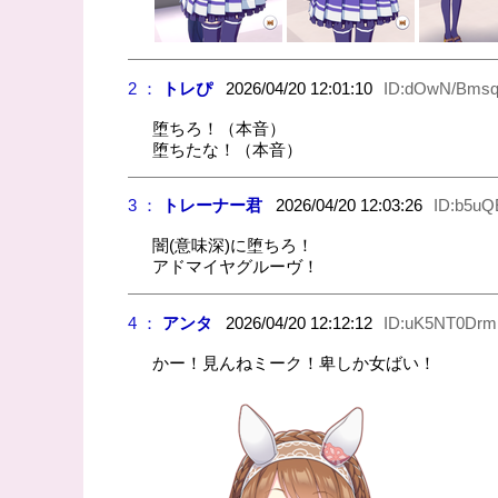
2 ：
トレぴ
2026/04/20 12:01:10
ID:dOwN/Bmsq
堕ちろ！（本音）
堕ちたな！（本音）
3 ：
トレーナー君
2026/04/20 12:03:26
ID:b5u
闇(意味深)に堕ちろ！
アドマイヤグルーヴ！
4 ：
アンタ
2026/04/20 12:12:12
ID:uK5NT0Drm
かー！見んねミーク！卑しか女ばい！