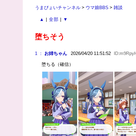
うまぴょいチャンネル
>
ウマ娘BBS
>
雑談
▲
|
全部
|
▼
堕ちそう
1 ：
お姉ちゃん
2026/04/20 11:51:52
ID:m9Rpy
堕ちる（確信）