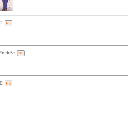
2
QEmdo5c
E