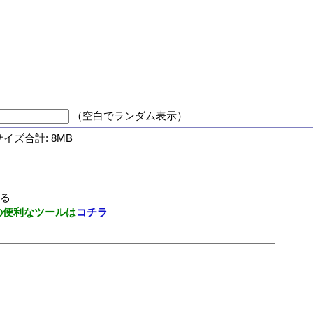
（空白でランダム表示）
サイズ合計: 8MB
する
の便利なツールは
コチラ