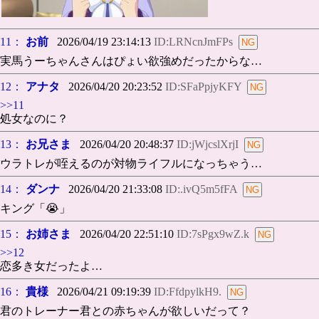
11：
お前
2026/04/19 23:14:13
ID:LRNcnJmFPs
実馬うーちゃんさんはぴょい欲強めだったからな…
12：
アナタ
2026/04/20 20:23:52
ID:SFaPpjyKFY
>>11
処女なのに？
13：
お兄さま
2026/04/20 20:48:37
ID:jWjcslXrjI
ウラトレが咥えるのが対物ライフルになっちゃう…
14：
ダンナ
2026/04/20 21:33:08
ID:.ivQ5m5fFA
キング「😭」
15：
お姉さま
2026/04/20 22:51:10
ID:7sPgx9wZ.k
>>12
恋多き女だったよ…
16：
貴様
2026/04/21 09:19:39
ID:FfdpylkH9.
君のトレーナー君との赤ちゃんが欲しいだって？