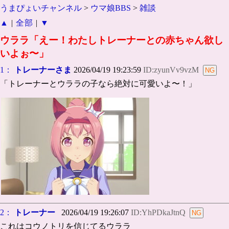
うまぴょいチャンネル
>
ウマ娘BBS
>
雑談
▲
|
全部
|
▼
ウララ「えー！わたしトレーナーとの赤ちゃん欲し
いよぉ〜」
1：
トレーナーさま
2026/04/19 19:23:59
ID:zyunVv9vzM
「トレーナーとウララの子なら絶対に可愛いよ〜！」
2：
トレーナー
2026/04/19 19:26:07
ID:YhPDkaJtnQ
これはコウノトリを信じてるウララ