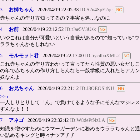
3：
お姉ちゃん
2026/04/19 22:05:38
ID:S2u4SpE2qc
赤ちゃんの作り方知ってるの？事実も処…なのに
4：
お前
2026/04/19 22:12:52
ID:tJae5V3Usk
いやこれは自分が可愛いという自覚があるので"知っている"ウ
ララちゃんかもしれない
5：
モルモット君
2026/04/19 22:17:00
ID:5yc4baXML2
これ赤ちゃんの作り方わかって言ってたら性質の悪い女だしこ
の年で赤ちゃんの作り方しらんなら一般学級に入れたらアカン
奴なんよ
6：
お兄ちゃん
2026/04/19 22:21:12
ID:J8OEOSltNU
>>5
一人しりとりして「ん」で負けてるような子にそんなマジレス
すんなよ！！
7：
アネゴ
2026/04/19 22:32:42
ID:W8dePtNzLA
知識を増やすためにウマーガーデンに務めるウララちゃんと通
い詰めるキングと時々ナツアチチ