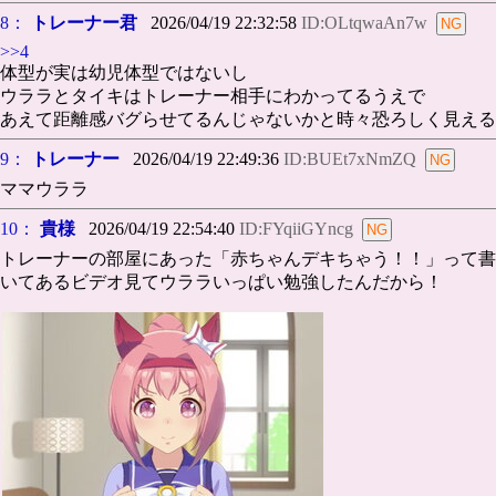
8：
トレーナー君
2026/04/19 22:32:58
ID:OLtqwaAn7w
>>4
体型が実は幼児体型ではないし
ウララとタイキはトレーナー相手にわかってるうえで
あえて距離感バグらせてるんじゃないかと時々恐ろしく見える
9：
トレーナー
2026/04/19 22:49:36
ID:BUEt7xNmZQ
ママウララ
10：
貴様
2026/04/19 22:54:40
ID:FYqiiGYncg
トレーナーの部屋にあった「赤ちゃんデキちゃう！！」って書
いてあるビデオ見てウララいっぱい勉強したんだから！