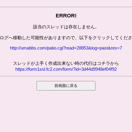
ERROR!
該当のスレッドは存在しません。
ログへ移動した可能性がありますので、以下をクリックしてくだ
http://umabbs.com/patio.cgi?read=28853&log=past&res=7
スレッドが上手く作成出来ない時の代行はコチラから
https://form1ssl.fc2.com/form/?id=3d44d9948ef04f92