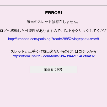
ERROR!
該当のスレッドは存在しません。
ログへ移動した可能性がありますので、以下をクリックしてくだ
http://umabbs.com/patio.cgi?read=28852&log=past&res=8
スレッドが上手く作成出来ない時の代行はコチラから
https://form1ssl.fc2.com/form/?id=3d44d9948ef04f92