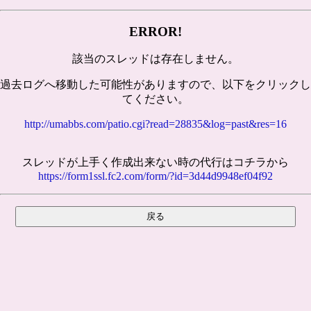
ERROR!
該当のスレッドは存在しません。
過去ログへ移動した可能性がありますので、以下をクリックし
てください。
http://umabbs.com/patio.cgi?read=28835&log=past&res=16
スレッドが上手く作成出来ない時の代行はコチラから
https://form1ssl.fc2.com/form/?id=3d44d9948ef04f92