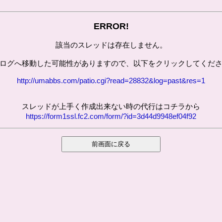
ERROR!
該当のスレッドは存在しません。
ログへ移動した可能性がありますので、以下をクリックしてくだ
http://umabbs.com/patio.cgi?read=28832&log=past&res=1
スレッドが上手く作成出来ない時の代行はコチラから
https://form1ssl.fc2.com/form/?id=3d44d9948ef04f92