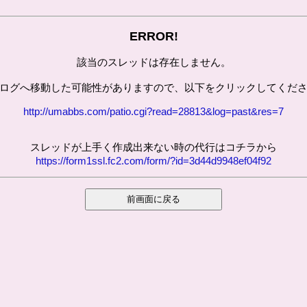
ERROR!
該当のスレッドは存在しません。
ログへ移動した可能性がありますので、以下をクリックしてくだ
http://umabbs.com/patio.cgi?read=28813&log=past&res=7
スレッドが上手く作成出来ない時の代行はコチラから
https://form1ssl.fc2.com/form/?id=3d44d9948ef04f92