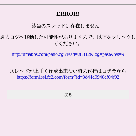
ERROR!
該当のスレッドは存在しません。
過去ログへ移動した可能性がありますので、以下をクリックし
てください。
http://umabbs.com/patio.cgi?read=28812&log=past&res=9
スレッドが上手く作成出来ない時の代行はコチラから
https://form1ssl.fc2.com/form/?id=3d44d9948ef04f92